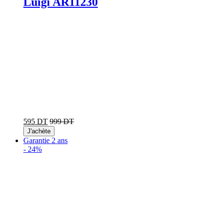
Luigi AR11230
595 DT
999 DT
J'achète
Garantie 2 ans
-
24%