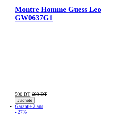
Montre Homme Guess Leo
GW0637G1
500 DT
699 DT
J'achète
Garantie 2 ans
-
27%