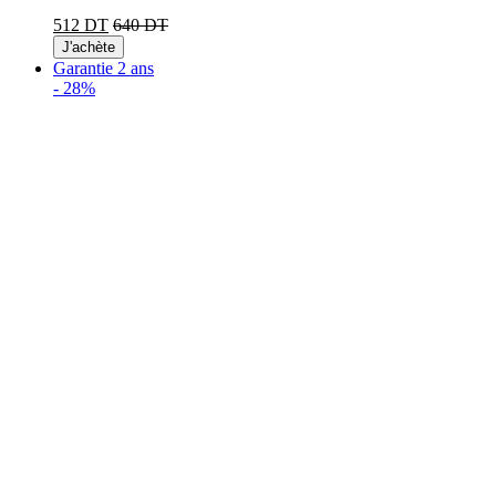
512 DT
640 DT
J'achète
Garantie 2 ans
-
28%