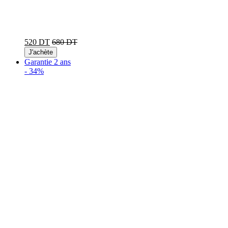
520 DT
680 DT
J'achète
Garantie 2 ans
-
34%