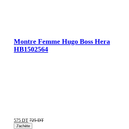
Montre Femme Hugo Boss Hera
HB1502564
575 DT
725 DT
J'achète