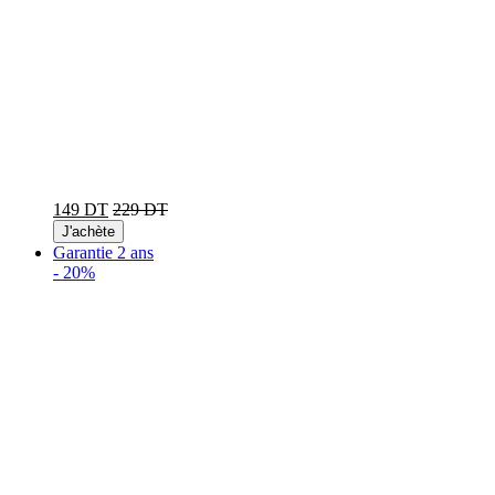
149 DT
229 DT
J'achète
Garantie 2 ans
-
20%