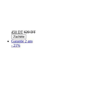
450 DT
620 DT
J'achète
Garantie 2 ans
-
21%