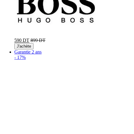
590 DT
899 DT
J'achète
Garantie 2 ans
-
17%