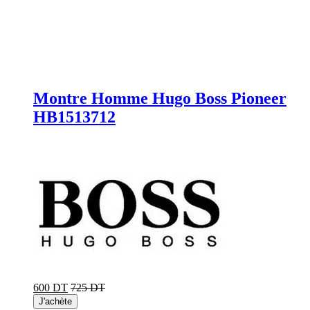
Montre Homme Hugo Boss Pioneer
HB1513712
600 DT
725 DT
J'achète