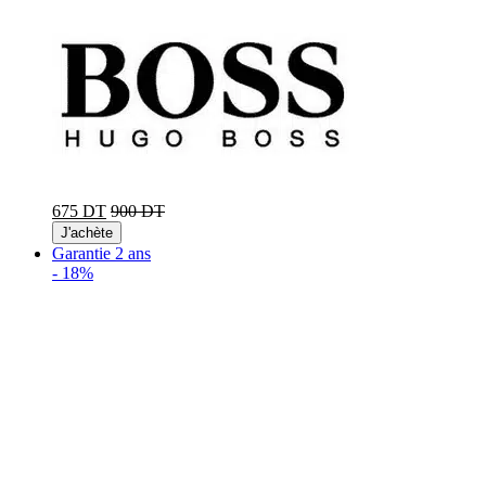
675 DT
900 DT
J'achète
Garantie 2 ans
-
18%