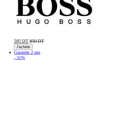
595 DT
850 DT
J'achète
Garantie 2 ans
-
31%