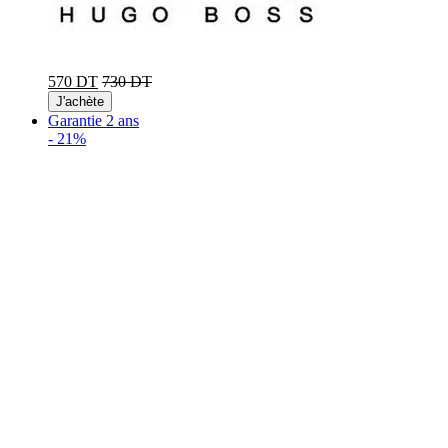
570 DT
730 DT
J'achète
Garantie 2 ans
-
21%