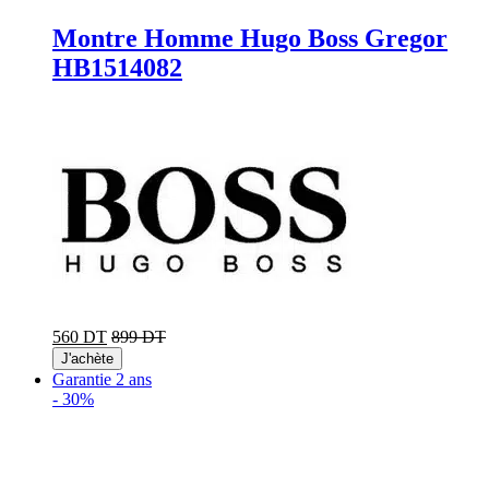
Montre Homme Hugo Boss Gregor
HB1514082
560 DT
899 DT
J'achète
Garantie 2 ans
-
30%