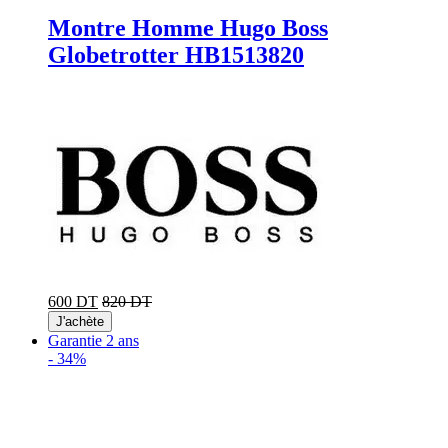
Montre Homme Hugo Boss
Globetrotter HB1513820
600 DT
820 DT
J'achète
Garantie 2 ans
-
34%