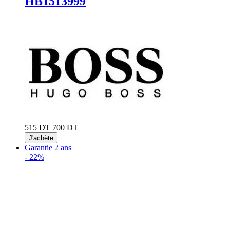
HB1513999
515 DT
700 DT
J'achète
Garantie 2 ans
-
22%