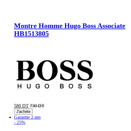
Montre Homme Hugo Boss Associate
HB1513805
580 DT
730 DT
J'achète
Garantie 2 ans
-
25%