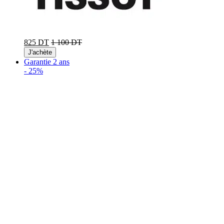
825 DT
1 100 DT
J'achète
Garantie 2 ans
-
25%