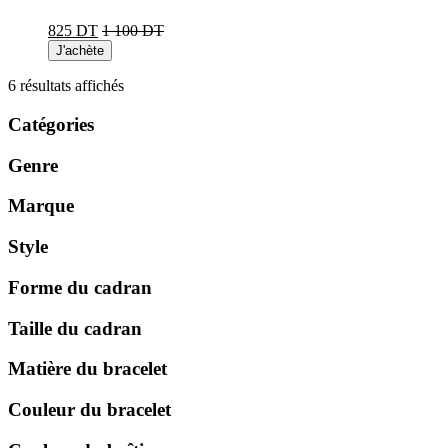
825 DT
1 100 DT
J'achète
Trié
6 résultats affichés
du
plus
Catégories
récent
au
Genre
plus
ancien
Marque
Style
Forme du cadran
Taille du cadran
Matière du bracelet
Couleur du bracelet