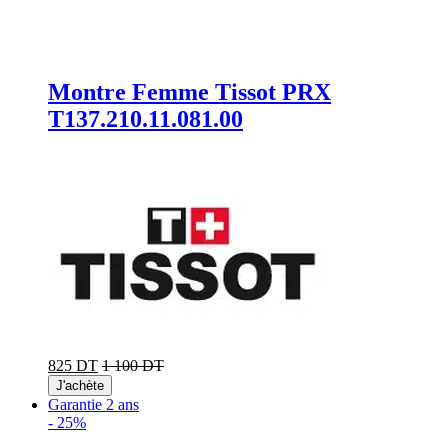
Montre Femme Tissot PRX
T137.210.11.081.00
825 DT
1 100 DT
J'achète
Garantie 2 ans
-
25%