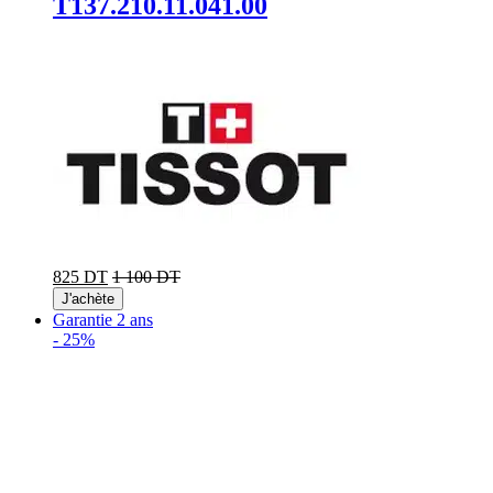
T137.210.11.041.00
825 DT
1 100 DT
J'achète
Garantie 2 ans
-
25%