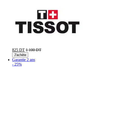
825 DT
1 100 DT
J'achète
Garantie 2 ans
-
25%