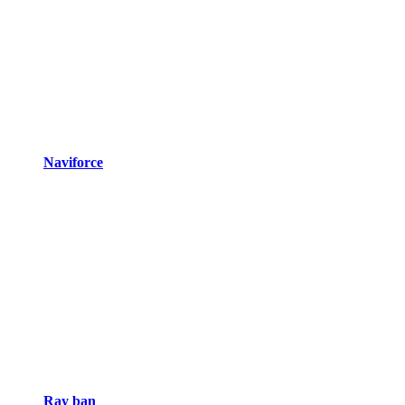
Naviforce
Ray ban