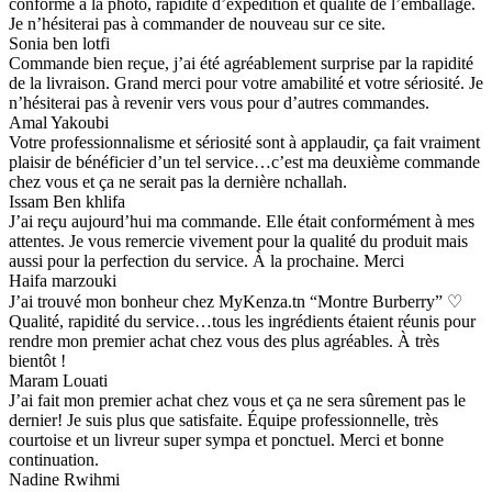
conforme à la photo, rapidité d’expédition et qualité de l’emballage.
Je n’hésiterai pas à commander de nouveau sur ce site.
Sonia ben lotfi
Commande bien reçue, j’ai été agréablement surprise par la rapidité
de la livraison. Grand merci pour votre amabilité et votre sériosité. Je
n’hésiterai pas à revenir vers vous pour d’autres commandes.
Amal Yakoubi
Votre professionnalisme et sériosité sont à applaudir, ça fait vraiment
plaisir de bénéficier d’un tel service…c’est ma deuxième commande
chez vous et ça ne serait pas la dernière nchallah.
Issam Ben khlifa
J’ai reçu aujourd’hui ma commande. Elle était conformément à mes
attentes. Je vous remercie vivement pour la qualité du produit mais
aussi pour la perfection du service. À la prochaine. Merci
Haifa marzouki
J’ai trouvé mon bonheur chez MyKenza.tn “Montre Burberry” ♡
Qualité, rapidité du service…tous les ingrédients étaient réunis pour
rendre mon premier achat chez vous des plus agréables. À très
bientôt !
Maram Louati
J’ai fait mon premier achat chez vous et ça ne sera sûrement pas le
dernier! Je suis plus que satisfaite. Équipe professionnelle, très
courtoise et un livreur super sympa et ponctuel. Merci et bonne
continuation.
Nadine Rwihmi