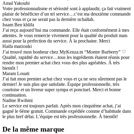
Amal Yakoubi
Votre professionnalisme et sériosité sont à applaudir, ça fait vraiment
plaisir de bénéficier d’un tel service…c’est ma deuxième commande
chez vous et ça ne serait pas la dernière nchallah.
Issam Ben khlifa
J’ai reçu aujourd’hui ma commande. Elle était conformément à mes
attentes. Je vous remercie vivement pour la qualité du produit mais
aussi pour la perfection du service. À la prochaine. Merci
Haifa marzouki
J’ai trouvé mon bonheur chez MyKenza.tn “Montre Burberry” ♡
Qualité, rapidité du service…tous les ingrédients étaient réunis pour
rendre mon premier achat chez vous des plus agréables. À très
bientôt !
Maram Louati
J’ai fait mon premier achat chez vous et ça ne sera sûrement pas le
dernier! Je suis plus que satisfaite. Équipe professionnelle, très
courtoise et un livreur super sympa et ponctuel. Merci et bonne
continuation.
Nadine Rwihmi
Le service est toujours parfait. Après mon cinquième achat, j’ai
gagné le 6ème gratuit. Commande expédiée comme d’habitude dans
le plus bref délai. L’équipe est très professionnelle. À bientôt!
De la même marque