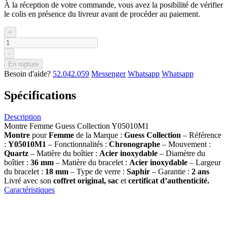
À la réception de votre commande, vous avez la posibilité de vérifier
le colis en présence du livreur avant de procéder au paiement.
+
-
En rupture
Besoin d'aide?
52.042.059
Messenger
Whatsapp
Whatsapp
Spécifications
Description
Montre Femme Guess Collection Y05010M1
Montre
pour
Femme
de la Marque :
Guess Collection
– Référence
:
Y05010M1
– Fonctionnalités :
Chronographe
– Mouvement :
Quartz
– Matière du boîtier :
Acier inoxydable
– Diamètre du
boîtier :
36 mm
– Matière du bracelet :
Acier inoxydable
– Largeur
du bracelet :
18 mm
– Type de verre :
Saphir
– Garantie :
2 ans
Livré avec son
coffret original, sac
et
certificat d’authenticité.
Caractéristiques