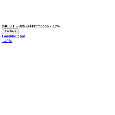
940
DT
1 399
DT
Promotion
-
33%
J'achète
Garantie 2 ans
-
40%