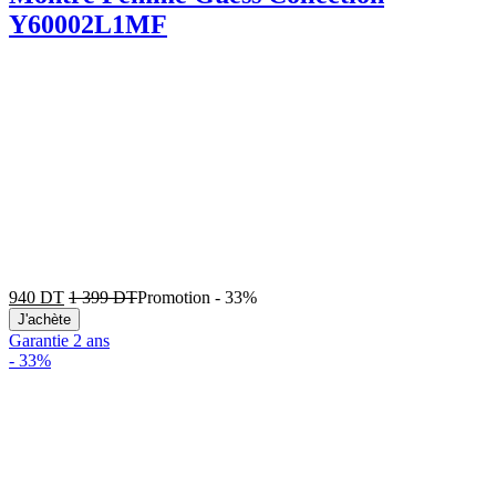
Y60002L1MF
940
DT
1 399
DT
Promotion
-
33%
J'achète
Garantie 2 ans
-
33%