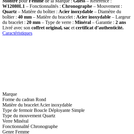
Montre
pour
Femme
de la Marque :
Guess
– Référence :
W12080L1
– Fonctionnalités :
Chronographe
– Mouvement :
Quartz
– Matière du boîtier :
Acier inoxydable
– Diamètre du
boîtier :
40
mm
– Matière du bracelet :
Acier inoxydable
– Largeur
du bracelet :
20 mm
– Type de verre :
Minéral
– Garantie :
2 ans
Livré avec son
coffret original, sac
et
certificat d’authenticité.
Caractéristiques
Marque
Forme du cadran
Rond
Matière du bracelet
Acier inoxydable
Type de fermoir
Boucle Déployante Simple
Type du mouvement
Quartz
Verre
Minéral
Fonctionnalité
Chronographe
Genre
Femme