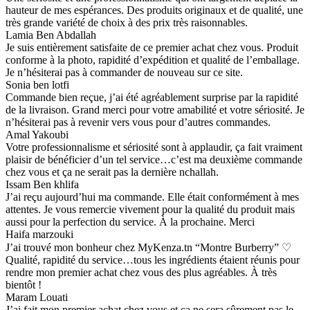
hauteur de mes espérances. Des produits originaux et de qualité, une
très grande variété de choix à des prix très raisonnables.
Lamia Ben Abdallah
Je suis entièrement satisfaite de ce premier achat chez vous. Produit
conforme à la photo, rapidité d’expédition et qualité de l’emballage.
Je n’hésiterai pas à commander de nouveau sur ce site.
Sonia ben lotfi
Commande bien reçue, j’ai été agréablement surprise par la rapidité
de la livraison. Grand merci pour votre amabilité et votre sériosité. Je
n’hésiterai pas à revenir vers vous pour d’autres commandes.
Amal Yakoubi
Votre professionnalisme et sériosité sont à applaudir, ça fait vraiment
plaisir de bénéficier d’un tel service…c’est ma deuxième commande
chez vous et ça ne serait pas la dernière nchallah.
Issam Ben khlifa
J’ai reçu aujourd’hui ma commande. Elle était conformément à mes
attentes. Je vous remercie vivement pour la qualité du produit mais
aussi pour la perfection du service. À la prochaine. Merci
Haifa marzouki
J’ai trouvé mon bonheur chez MyKenza.tn “Montre Burberry” ♡
Qualité, rapidité du service…tous les ingrédients étaient réunis pour
rendre mon premier achat chez vous des plus agréables. À très
bientôt !
Maram Louati
J’ai fait mon premier achat chez vous et ça ne sera sûrement pas le