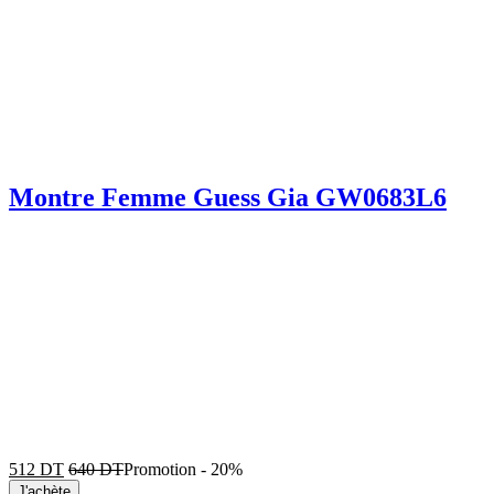
Montre Femme Guess Gia GW0683L6
512
DT
640
DT
Promotion
-
20%
J'achète