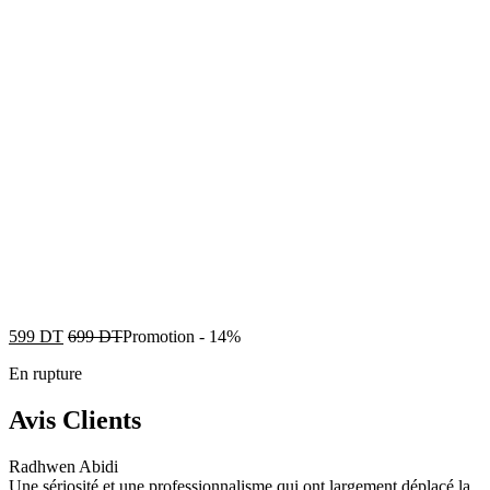
599
DT
699
DT
Promotion
-
14%
En rupture
Avis Clients
Radhwen Abidi
Une sériosité et une professionnalisme qui ont largement déplacé la