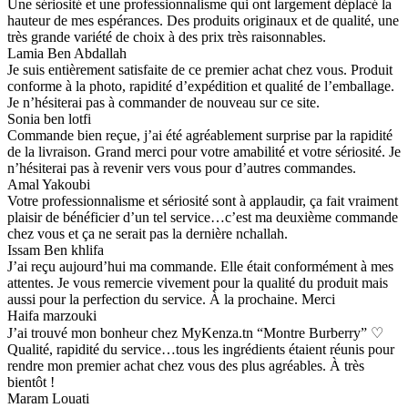
Une sériosité et une professionnalisme qui ont largement déplacé la
hauteur de mes espérances. Des produits originaux et de qualité, une
très grande variété de choix à des prix très raisonnables.
Lamia Ben Abdallah
Je suis entièrement satisfaite de ce premier achat chez vous. Produit
conforme à la photo, rapidité d’expédition et qualité de l’emballage.
Je n’hésiterai pas à commander de nouveau sur ce site.
Sonia ben lotfi
Commande bien reçue, j’ai été agréablement surprise par la rapidité
de la livraison. Grand merci pour votre amabilité et votre sériosité. Je
n’hésiterai pas à revenir vers vous pour d’autres commandes.
Amal Yakoubi
Votre professionnalisme et sériosité sont à applaudir, ça fait vraiment
plaisir de bénéficier d’un tel service…c’est ma deuxième commande
chez vous et ça ne serait pas la dernière nchallah.
Issam Ben khlifa
J’ai reçu aujourd’hui ma commande. Elle était conformément à mes
attentes. Je vous remercie vivement pour la qualité du produit mais
aussi pour la perfection du service. À la prochaine. Merci
Haifa marzouki
J’ai trouvé mon bonheur chez MyKenza.tn “Montre Burberry” ♡
Qualité, rapidité du service…tous les ingrédients étaient réunis pour
rendre mon premier achat chez vous des plus agréables. À très
bientôt !
Maram Louati