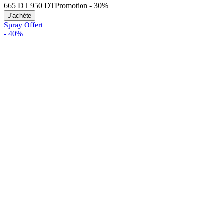
665
DT
950
DT
Promotion
-
30%
J'achète
Spray Offert
-
40%