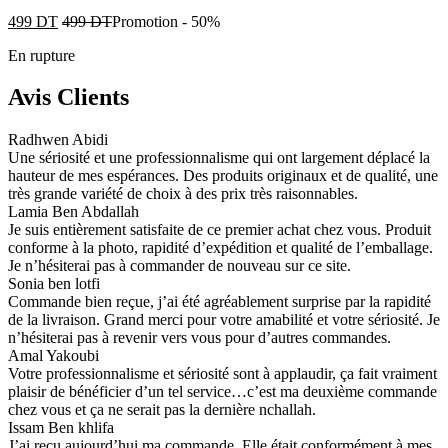
499
DT
499
DT
Promotion
-
50%
En rupture
Avis Clients
Radhwen Abidi
Une sériosité et une professionnalisme qui ont largement déplacé la
hauteur de mes espérances. Des produits originaux et de qualité, une
très grande variété de choix à des prix très raisonnables.
Lamia Ben Abdallah
Je suis entièrement satisfaite de ce premier achat chez vous. Produit
conforme à la photo, rapidité d’expédition et qualité de l’emballage.
Je n’hésiterai pas à commander de nouveau sur ce site.
Sonia ben lotfi
Commande bien reçue, j’ai été agréablement surprise par la rapidité
de la livraison. Grand merci pour votre amabilité et votre sériosité. Je
n’hésiterai pas à revenir vers vous pour d’autres commandes.
Amal Yakoubi
Votre professionnalisme et sériosité sont à applaudir, ça fait vraiment
plaisir de bénéficier d’un tel service…c’est ma deuxième commande
chez vous et ça ne serait pas la dernière nchallah.
Issam Ben khlifa
J’ai reçu aujourd’hui ma commande. Elle était conformément à mes