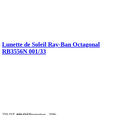
Lunette de Soleil Ray-Ban Octagonal
RB3556N 001/33
250
DT
499
DT
Promotion
-
50%