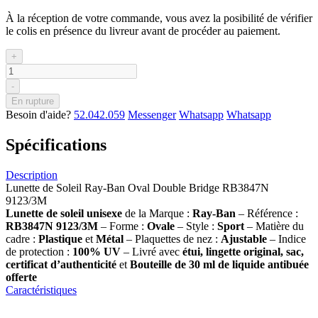
À la réception de votre commande, vous avez la posibilité de vérifier
le colis en présence du livreur avant de procéder au paiement.
+
-
En rupture
Besoin d'aide?
52.042.059
Messenger
Whatsapp
Whatsapp
Spécifications
Description
Lunette de Soleil Ray-Ban Oval Double Bridge RB3847N
9123/3M
Lunette de soleil
unisexe
de la Marque :
Ray-Ban
– Référence :
RB3847N 9123/3M
– Forme :
Ovale
– Style :
Sport
– Matière du
cadre :
Plastique
et
Métal
– Plaquettes de nez :
Ajustable
– Indice
de protection :
100% UV
– Livré avec
étui, lingette original, sac,
certificat d’authenticité
et
Bouteille de 30 ml
de liquide antibuée
offerte
Caractéristiques