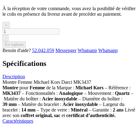
À la réception de votre commande, vous avez la posibilité de vérifier
le colis en présence du livreur avant de procéder au paiement.
+
-
En rupture
Besoin d'aide?
52.042.059
Messenger
Whatsapp
Whatsapp
Spécifications
Description
Montre Femme Michael Kors Darci MK3437
Montre
pour
Femme
de la Marque :
Michael Kors
– Référence :
MK3437
– Fonctionnalités :
Analogique
– Mouvement :
Quartz
–
Matière du boîtier :
Acier inoxydable
– Diamètre du boîtier :
39
mm
– Matière du bracelet :
Acier inoxydable
– Largeur du
bracelet :
14 mm
– Type de verre :
Minéral
– Garantie :
2 ans
Livré
avec son
coffret original, sac
et
certificat d’authenticité.
Caractéristiques