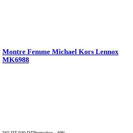
Montre Femme Michael Kors Lennox
MK6988
565
DT
949
DT
Promotion
-
40%