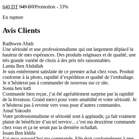
640
DT
949
DT
Promotion
-
33%
En rupture
Avis Clients
Radhwen Abidi
Une sériosité et une professionnalisme qui ont largement déplacé la
hauteur de mes espérances. Des produits originaux et de qualité, une
très grande variété de choix à des prix très raisonnables.
Lamia Ben Abdallah
Je suis entièrement satisfaite de ce premier achat chez vous. Produit
conforme à la photo, rapidité d’expédition et qualité de l’emballage.
Je n’hésiterai pas à commander de nouveau sur ce site.
Sonia ben lotfi
Commande bien reçue, j’ai été agréablement surprise par la rapidité
de la livraison. Grand merci pour votre amabilité et votre sériosité. Je
n’hésiterai pas à revenir vers vous pour d’autres commandes.
Amal Yakoubi
Votre professionnalisme et sériosité sont à applaudir, ça fait vraiment
plaisir de bénéficier d’un tel service…c’est ma deuxième commande
chez vous et ça ne serait pas la dernière nchallah.
Issam Ben khlifa
J’ai reçu aujourd’hui ma commande. Elle était conformément à mes