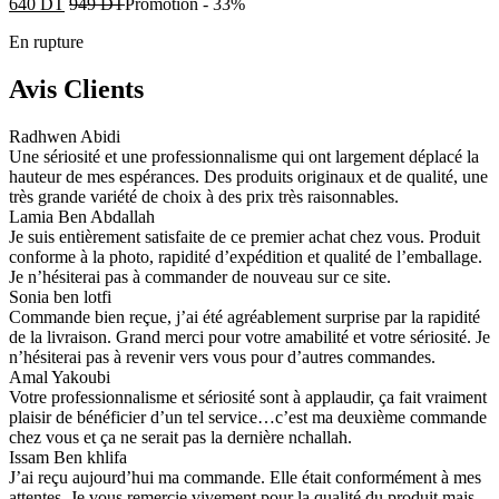
640
DT
949
DT
Promotion
-
33%
En rupture
Avis Clients
Radhwen Abidi
Une sériosité et une professionnalisme qui ont largement déplacé la
hauteur de mes espérances. Des produits originaux et de qualité, une
très grande variété de choix à des prix très raisonnables.
Lamia Ben Abdallah
Je suis entièrement satisfaite de ce premier achat chez vous. Produit
conforme à la photo, rapidité d’expédition et qualité de l’emballage.
Je n’hésiterai pas à commander de nouveau sur ce site.
Sonia ben lotfi
Commande bien reçue, j’ai été agréablement surprise par la rapidité
de la livraison. Grand merci pour votre amabilité et votre sériosité. Je
n’hésiterai pas à revenir vers vous pour d’autres commandes.
Amal Yakoubi
Votre professionnalisme et sériosité sont à applaudir, ça fait vraiment
plaisir de bénéficier d’un tel service…c’est ma deuxième commande
chez vous et ça ne serait pas la dernière nchallah.
Issam Ben khlifa
J’ai reçu aujourd’hui ma commande. Elle était conformément à mes
attentes. Je vous remercie vivement pour la qualité du produit mais