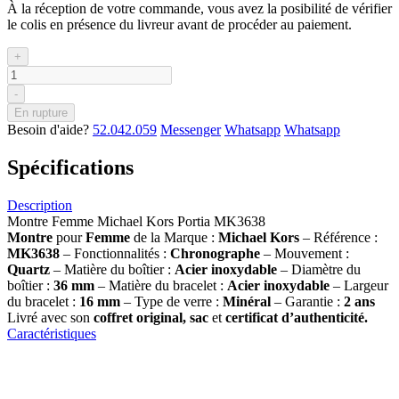
À la réception de votre commande, vous avez la posibilité de vérifier
le colis en présence du livreur avant de procéder au paiement.
+
-
En rupture
Besoin d'aide?
52.042.059
Messenger
Whatsapp
Whatsapp
Spécifications
Description
Montre Femme Michael Kors Portia MK3638
Montre
pour
Femme
de la Marque :
Michael Kors
– Référence :
MK3638
– Fonctionnalités :
Chronographe
– Mouvement :
Quartz
– Matière du boîtier :
Acier inoxydable
– Diamètre du
boîtier :
36
mm
– Matière du bracelet :
Acier inoxydable
– Largeur
du bracelet :
16 mm
– Type de verre :
Minéral
– Garantie :
2 ans
Livré avec son
coffret original, sac
et
certificat d’authenticité.
Caractéristiques