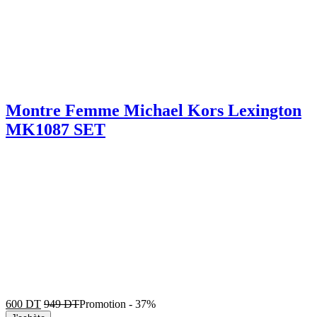
Montre Femme Michael Kors Lexington
MK1087 SET
600
DT
949
DT
Promotion
-
37%