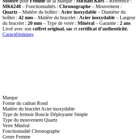
Montre
pour
Femme
de la Marque :
Michael Kors
– Référence :
MK6248
– Fonctionnalités :
Chronographe
– Mouvement :
Quartz
– Matière du boîtier :
Acier inoxydable
– Diamètre du
boîtier :
42
mm
– Matière du bracelet :
Acier inoxydable
– Largeur
du bracelet :
20 mm
– Type de verre :
Minéral
– Garantie :
2 ans
Livré avec son
coffret original, sac
et
certificat d’authenticité.
Caractéristiques
Marque
Forme du cadran
Rond
Matière du bracelet
Acier inoxydable
Type de fermoir
Boucle Déployante Simple
Type du mouvement
Quartz
Verre
Minéral
Fonctionnalité
Chronographe
Genre
Femme