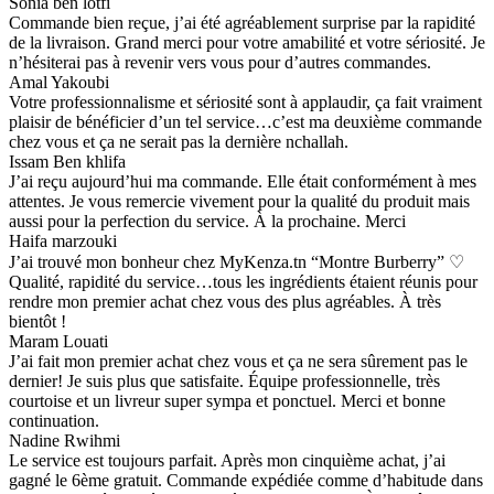
Sonia ben lotfi
Commande bien reçue, j’ai été agréablement surprise par la rapidité
de la livraison. Grand merci pour votre amabilité et votre sériosité. Je
n’hésiterai pas à revenir vers vous pour d’autres commandes.
Amal Yakoubi
Votre professionnalisme et sériosité sont à applaudir, ça fait vraiment
plaisir de bénéficier d’un tel service…c’est ma deuxième commande
chez vous et ça ne serait pas la dernière nchallah.
Issam Ben khlifa
J’ai reçu aujourd’hui ma commande. Elle était conformément à mes
attentes. Je vous remercie vivement pour la qualité du produit mais
aussi pour la perfection du service. À la prochaine. Merci
Haifa marzouki
J’ai trouvé mon bonheur chez MyKenza.tn “Montre Burberry” ♡
Qualité, rapidité du service…tous les ingrédients étaient réunis pour
rendre mon premier achat chez vous des plus agréables. À très
bientôt !
Maram Louati
J’ai fait mon premier achat chez vous et ça ne sera sûrement pas le
dernier! Je suis plus que satisfaite. Équipe professionnelle, très
courtoise et un livreur super sympa et ponctuel. Merci et bonne
continuation.
Nadine Rwihmi
Le service est toujours parfait. Après mon cinquième achat, j’ai
gagné le 6ème gratuit. Commande expédiée comme d’habitude dans