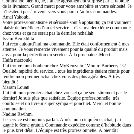
Commande bien reçue, j’ai été agréablement surprise par la rapidité
de la livraison. Grand merci pour votre amabilité et votre sériosité. Je
n’hésiterai pas à revenir vers vous pour d’autres commandes.
Amal Yakoubi
Votre professionnalisme et sériosité sont à applaudir, ça fait vraiment
plaisir de bénéficier d’un tel service…c’est ma deuxième commande
chez vous et ça ne serait pas la dernière nchallah.
Issam Ben khlifa
J’ai reçu aujourd’hui ma commande. Elle était conformément à mes
attentes. Je vous remercie vivement pour la qualité du produit mais
aussi pour la perfection du service. À la prochaine. Merci
Haifa marzouki
J’ai trouvé mon bonheur chez MyKenza.tn “Montre Burberry” ♡
Qualité, rapidité du service…tous les ingrédients étaient réunis pour
rendre mon premier achat chez vous des plus agréables. À très
bientôt !
Maram Louati
J’ai fait mon premier achat chez vous et ça ne sera sûrement pas le
dernier! Je suis plus que satisfaite. Équipe professionnelle, très
courtoise et un livreur super sympa et ponctuel. Merci et bonne
continuation.
Nadine Rwihmi
Le service est toujours parfait. Après mon cinquième achat, j’ai
gagné le 6ème gratuit. Commande expédiée comme d’habitude dans
le plus bref délai. L’équipe est très professionnelle. À bientôt!