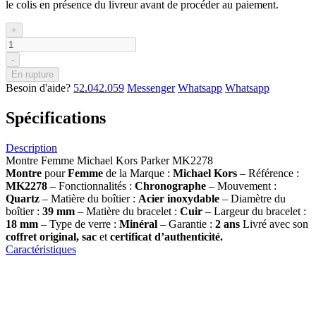
le colis en présence du livreur avant de procéder au paiement.
+
-
En rupture
Besoin d'aide?
52.042.059
Messenger
Whatsapp
Whatsapp
Spécifications
Description
Montre Femme Michael Kors Parker MK2278
Montre
pour
Femme
de la Marque :
Michael Kors
– Référence :
MK2278
– Fonctionnalités :
Chronographe
– Mouvement :
Quartz
– Matière du boîtier :
Acier inoxydable
– Diamètre du
boîtier :
39
mm
– Matière du bracelet :
Cuir
– Largeur du bracelet :
18 mm
– Type de verre :
Minéral
– Garantie :
2 ans
Livré avec son
coffret original, sac
et
certificat d’authenticité.
Caractéristiques