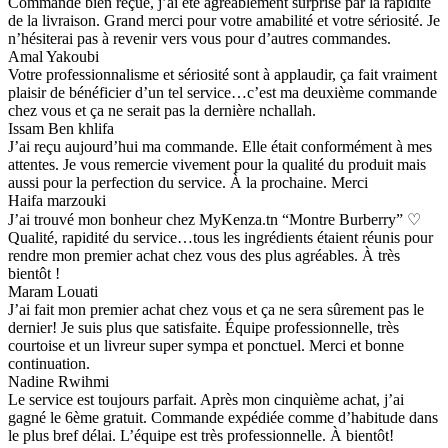
Commande bien reçue, j’ai été agréablement surprise par la rapidité
de la livraison. Grand merci pour votre amabilité et votre sériosité. Je
n’hésiterai pas à revenir vers vous pour d’autres commandes.
Amal Yakoubi
Votre professionnalisme et sériosité sont à applaudir, ça fait vraiment
plaisir de bénéficier d’un tel service…c’est ma deuxième commande
chez vous et ça ne serait pas la dernière nchallah.
Issam Ben khlifa
J’ai reçu aujourd’hui ma commande. Elle était conformément à mes
attentes. Je vous remercie vivement pour la qualité du produit mais
aussi pour la perfection du service. À la prochaine. Merci
Haifa marzouki
J’ai trouvé mon bonheur chez MyKenza.tn “Montre Burberry” ♡
Qualité, rapidité du service…tous les ingrédients étaient réunis pour
rendre mon premier achat chez vous des plus agréables. À très
bientôt !
Maram Louati
J’ai fait mon premier achat chez vous et ça ne sera sûrement pas le
dernier! Je suis plus que satisfaite. Équipe professionnelle, très
courtoise et un livreur super sympa et ponctuel. Merci et bonne
continuation.
Nadine Rwihmi
Le service est toujours parfait. Après mon cinquième achat, j’ai
gagné le 6ème gratuit. Commande expédiée comme d’habitude dans
le plus bref délai. L’équipe est très professionnelle. À bientôt!