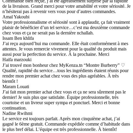
Commande bien reçue, j’ai été agréablement surprise par la rapidité
de la livraison. Grand merci pour votre amabilité et votre sériosité. Je
n’hésiterai pas à revenir vers vous pour d’autres commandes.
Amal Yakoubi
Votre professionnalisme et sériosité sont à applaudir, ça fait vraiment
plaisir de bénéficier d’un tel service…c’est ma deuxième commande
chez vous et ça ne serait pas la dernière nchallah.
Issam Ben khlifa
J’ai reçu aujourd’hui ma commande. Elle était conformément à mes
attentes. Je vous remercie vivement pour la qualité du produit mais
aussi pour la perfection du service. À la prochaine. Merci
Haifa marzouki
J’ai trouvé mon bonheur chez MyKenza.tn “Montre Burberry” ♡
Qualité, rapidité du service…tous les ingrédients étaient réunis pour
rendre mon premier achat chez vous des plus agréables. À très
bientôt !
Maram Louati
J’ai fait mon premier achat chez vous et ça ne sera sûrement pas le
dernier! Je suis plus que satisfaite. Équipe professionnelle, très
courtoise et un livreur super sympa et ponctuel. Merci et bonne
continuation.
Nadine Rwihmi
Le service est toujours parfait. Après mon cinquième achat, j’ai
gagné le 6ème gratuit. Commande expédiée comme d’habitude dans
le plus bref délai. L’équipe est très professionnelle. À bientôt!