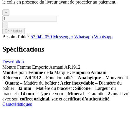
le colis en présence du livreur avant de procéder au paiement.
+
-
En rupture
Besoin d'aide?
52.042.059
Messenger
Whatsapp
Whatsapp
Spécifications
Description
Montre Femme Emporio Armani AR1912
Montre
pour
Femme
de la Marque :
Emporio Armani
–
Référence :
AR1912
– Fonctionnalités :
Analogique
– Mouvement
:
Quartz
– Matière du boîtier :
Acier inoxydable
– Diamètre du
boîtier :
32
mm
– Matière du bracelet :
Silicone
– Largeur du
bracelet :
14 mm
– Type de verre :
Minéral
– Garantie :
2 ans
Livré
avec son
coffret original, sac
et
certificat d’authenticité.
Caractéristiques