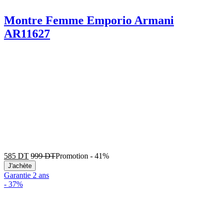
Montre Femme Emporio Armani
AR11627
585
DT
999
DT
Promotion
-
41%
J'achète
Garantie 2 ans
-
37%