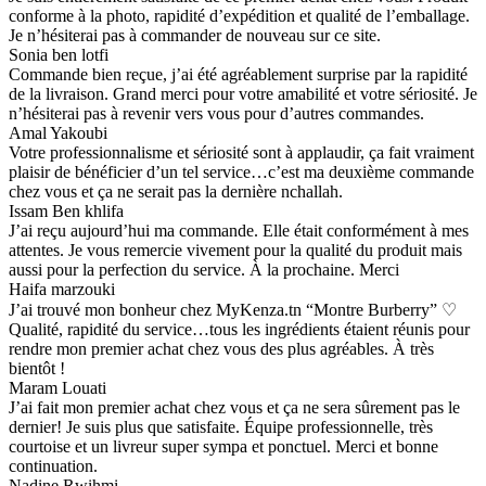
conforme à la photo, rapidité d’expédition et qualité de l’emballage.
Je n’hésiterai pas à commander de nouveau sur ce site.
Sonia ben lotfi
Commande bien reçue, j’ai été agréablement surprise par la rapidité
de la livraison. Grand merci pour votre amabilité et votre sériosité. Je
n’hésiterai pas à revenir vers vous pour d’autres commandes.
Amal Yakoubi
Votre professionnalisme et sériosité sont à applaudir, ça fait vraiment
plaisir de bénéficier d’un tel service…c’est ma deuxième commande
chez vous et ça ne serait pas la dernière nchallah.
Issam Ben khlifa
J’ai reçu aujourd’hui ma commande. Elle était conformément à mes
attentes. Je vous remercie vivement pour la qualité du produit mais
aussi pour la perfection du service. À la prochaine. Merci
Haifa marzouki
J’ai trouvé mon bonheur chez MyKenza.tn “Montre Burberry” ♡
Qualité, rapidité du service…tous les ingrédients étaient réunis pour
rendre mon premier achat chez vous des plus agréables. À très
bientôt !
Maram Louati
J’ai fait mon premier achat chez vous et ça ne sera sûrement pas le
dernier! Je suis plus que satisfaite. Équipe professionnelle, très
courtoise et un livreur super sympa et ponctuel. Merci et bonne
continuation.
Nadine Rwihmi