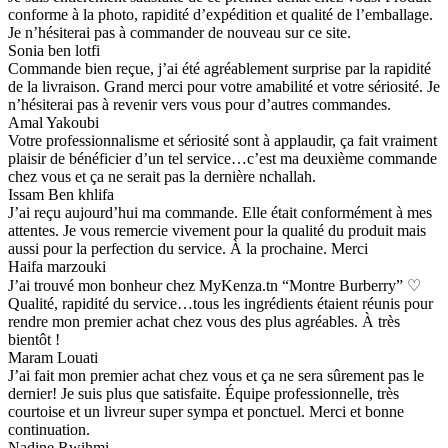
conforme à la photo, rapidité d’expédition et qualité de l’emballage.
Je n’hésiterai pas à commander de nouveau sur ce site.
Sonia ben lotfi
Commande bien reçue, j’ai été agréablement surprise par la rapidité
de la livraison. Grand merci pour votre amabilité et votre sériosité. Je
n’hésiterai pas à revenir vers vous pour d’autres commandes.
Amal Yakoubi
Votre professionnalisme et sériosité sont à applaudir, ça fait vraiment
plaisir de bénéficier d’un tel service…c’est ma deuxième commande
chez vous et ça ne serait pas la dernière nchallah.
Issam Ben khlifa
J’ai reçu aujourd’hui ma commande. Elle était conformément à mes
attentes. Je vous remercie vivement pour la qualité du produit mais
aussi pour la perfection du service. À la prochaine. Merci
Haifa marzouki
J’ai trouvé mon bonheur chez MyKenza.tn “Montre Burberry” ♡
Qualité, rapidité du service…tous les ingrédients étaient réunis pour
rendre mon premier achat chez vous des plus agréables. À très
bientôt !
Maram Louati
J’ai fait mon premier achat chez vous et ça ne sera sûrement pas le
dernier! Je suis plus que satisfaite. Équipe professionnelle, très
courtoise et un livreur super sympa et ponctuel. Merci et bonne
continuation.
Nadine Rwihmi