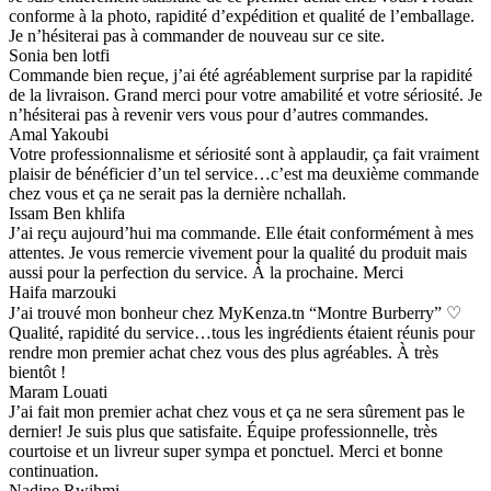
conforme à la photo, rapidité d’expédition et qualité de l’emballage.
Je n’hésiterai pas à commander de nouveau sur ce site.
Sonia ben lotfi
Commande bien reçue, j’ai été agréablement surprise par la rapidité
de la livraison. Grand merci pour votre amabilité et votre sériosité. Je
n’hésiterai pas à revenir vers vous pour d’autres commandes.
Amal Yakoubi
Votre professionnalisme et sériosité sont à applaudir, ça fait vraiment
plaisir de bénéficier d’un tel service…c’est ma deuxième commande
chez vous et ça ne serait pas la dernière nchallah.
Issam Ben khlifa
J’ai reçu aujourd’hui ma commande. Elle était conformément à mes
attentes. Je vous remercie vivement pour la qualité du produit mais
aussi pour la perfection du service. À la prochaine. Merci
Haifa marzouki
J’ai trouvé mon bonheur chez MyKenza.tn “Montre Burberry” ♡
Qualité, rapidité du service…tous les ingrédients étaient réunis pour
rendre mon premier achat chez vous des plus agréables. À très
bientôt !
Maram Louati
J’ai fait mon premier achat chez vous et ça ne sera sûrement pas le
dernier! Je suis plus que satisfaite. Équipe professionnelle, très
courtoise et un livreur super sympa et ponctuel. Merci et bonne
continuation.
Nadine Rwihmi