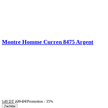
Montre Homme Curren 8475 Argent
149
DT
229
DT
Promotion
-
35%
J'achète