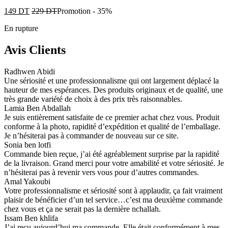
149
DT
229
DT
Promotion
-
35%
En rupture
Avis Clients
Radhwen Abidi
Une sériosité et une professionnalisme qui ont largement déplacé la
hauteur de mes espérances. Des produits originaux et de qualité, une
très grande variété de choix à des prix très raisonnables.
Lamia Ben Abdallah
Je suis entièrement satisfaite de ce premier achat chez vous. Produit
conforme à la photo, rapidité d’expédition et qualité de l’emballage.
Je n’hésiterai pas à commander de nouveau sur ce site.
Sonia ben lotfi
Commande bien reçue, j’ai été agréablement surprise par la rapidité
de la livraison. Grand merci pour votre amabilité et votre sériosité. Je
n’hésiterai pas à revenir vers vous pour d’autres commandes.
Amal Yakoubi
Votre professionnalisme et sériosité sont à applaudir, ça fait vraiment
plaisir de bénéficier d’un tel service…c’est ma deuxième commande
chez vous et ça ne serait pas la dernière nchallah.
Issam Ben khlifa
J’ai reçu aujourd’hui ma commande. Elle était conformément à mes