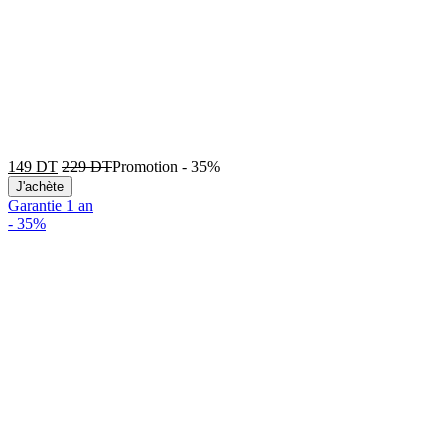
149
DT
229
DT
Promotion
-
35%
J'achète
Garantie 1 an
-
35%