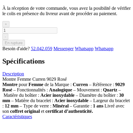
À la réception de votre commande, vous avez la posibilité de vérifier
le colis en présence du livreur avant de procéder au paiement.
+
-
En rupture
Besoin d'aide?
52.042.059
Messenger
Whatsapp
Whatsapp
Spécifications
Description
Montre Femme Curren 9029 Rosé
Montre
pour
Femme
de la Marque :
Curren
– Référence :
9029
Rosé
– Fonctionnalités :
Analogique
– Mouvement :
Quartz
–
Matière du boîtier :
Acier inoxydable
– Diamètre du boîtier :
30
mm
– Matière du bracelet :
Acier inoxydable
– Largeur du bracelet
:
12 mm
– Type de verre :
Minéral
– Garantie :
1 ans
Livré avec
son
coffret original
et
certificat d’authenticité.
Caractéristiques