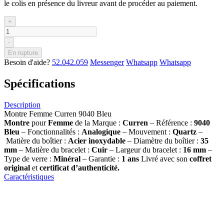
le colis en présence du livreur avant de procéder au paiement.
+
-
En rupture
Besoin d'aide?
52.042.059
Messenger
Whatsapp
Whatsapp
Spécifications
Description
Montre Femme Curren 9040 Bleu
Montre
pour
Femme
de la Marque :
Curren
– Référence :
9040
Bleu
– Fonctionnalités :
Analogique
– Mouvement :
Quartz
–
Matière du boîtier :
Acier inoxydable
– Diamètre du boîtier :
35
mm
– Matière du bracelet :
Cuir
– Largeur du bracelet :
16 mm
–
Type de verre :
Minéral
– Garantie :
1 ans
Livré avec son
coffret
original
et
certificat d’authenticité.
Caractéristiques