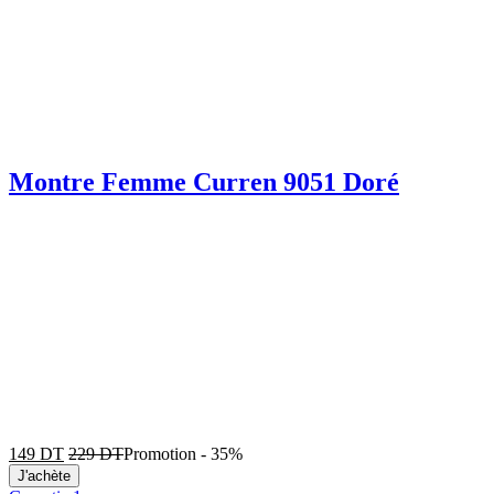
Montre Femme Curren 9051 Doré
149
DT
229
DT
Promotion
-
35%
J'achète