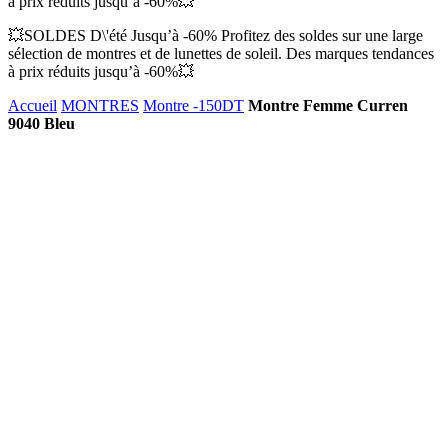
à prix réduits jusqu’à -60%💥
💥SOLDES D\'été Jusqu’à -60% Profitez des soldes sur une large
sélection de montres et de lunettes de soleil. Des marques tendances
à prix réduits jusqu’à -60%💥
Accueil
MONTRES
Montre -150DT
Montre Femme Curren
9040 Bleu