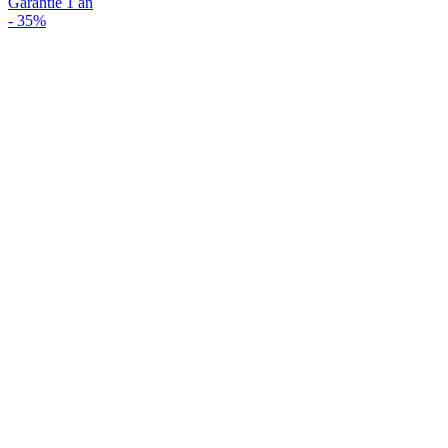
Garantie 1 an
-
35%