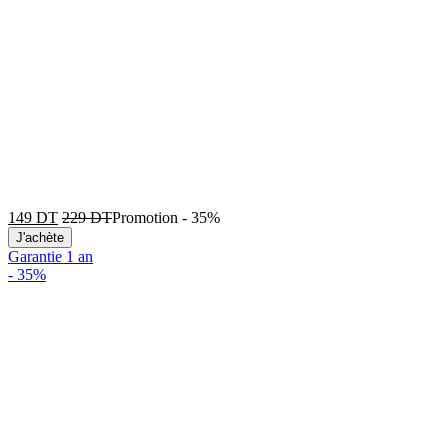
149
DT
229
DT
Promotion
-
35%
J'achète
Garantie 1 an
-
35%