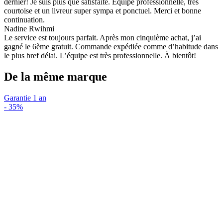
dernier! Je suis plus que satisfaite. Équipe professionnelle, très
courtoise et un livreur super sympa et ponctuel. Merci et bonne
continuation.
Nadine Rwihmi
Le service est toujours parfait. Après mon cinquième achat, j’ai
gagné le 6ème gratuit. Commande expédiée comme d’habitude dans
le plus bref délai. L’équipe est très professionnelle. À bientôt!
De la même marque
Garantie 1 an
-
35%