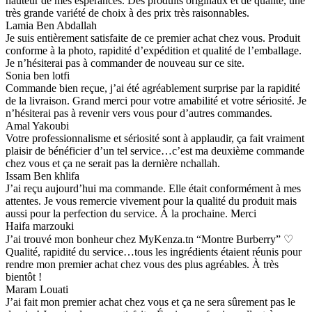
hauteur de mes espérances. Des produits originaux et de qualité, une
très grande variété de choix à des prix très raisonnables.
Lamia Ben Abdallah
Je suis entièrement satisfaite de ce premier achat chez vous. Produit
conforme à la photo, rapidité d’expédition et qualité de l’emballage.
Je n’hésiterai pas à commander de nouveau sur ce site.
Sonia ben lotfi
Commande bien reçue, j’ai été agréablement surprise par la rapidité
de la livraison. Grand merci pour votre amabilité et votre sériosité. Je
n’hésiterai pas à revenir vers vous pour d’autres commandes.
Amal Yakoubi
Votre professionnalisme et sériosité sont à applaudir, ça fait vraiment
plaisir de bénéficier d’un tel service…c’est ma deuxième commande
chez vous et ça ne serait pas la dernière nchallah.
Issam Ben khlifa
J’ai reçu aujourd’hui ma commande. Elle était conformément à mes
attentes. Je vous remercie vivement pour la qualité du produit mais
aussi pour la perfection du service. À la prochaine. Merci
Haifa marzouki
J’ai trouvé mon bonheur chez MyKenza.tn “Montre Burberry” ♡
Qualité, rapidité du service…tous les ingrédients étaient réunis pour
rendre mon premier achat chez vous des plus agréables. À très
bientôt !
Maram Louati
J’ai fait mon premier achat chez vous et ça ne sera sûrement pas le