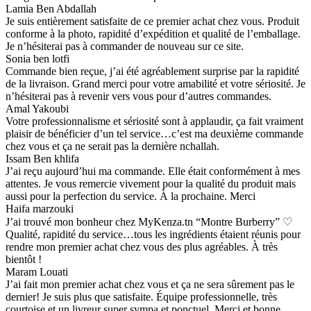
Lamia Ben Abdallah
Je suis entièrement satisfaite de ce premier achat chez vous. Produit
conforme à la photo, rapidité d’expédition et qualité de l’emballage.
Je n’hésiterai pas à commander de nouveau sur ce site.
Sonia ben lotfi
Commande bien reçue, j’ai été agréablement surprise par la rapidité
de la livraison. Grand merci pour votre amabilité et votre sériosité. Je
n’hésiterai pas à revenir vers vous pour d’autres commandes.
Amal Yakoubi
Votre professionnalisme et sériosité sont à applaudir, ça fait vraiment
plaisir de bénéficier d’un tel service…c’est ma deuxième commande
chez vous et ça ne serait pas la dernière nchallah.
Issam Ben khlifa
J’ai reçu aujourd’hui ma commande. Elle était conformément à mes
attentes. Je vous remercie vivement pour la qualité du produit mais
aussi pour la perfection du service. À la prochaine. Merci
Haifa marzouki
J’ai trouvé mon bonheur chez MyKenza.tn “Montre Burberry” ♡
Qualité, rapidité du service…tous les ingrédients étaient réunis pour
rendre mon premier achat chez vous des plus agréables. À très
bientôt !
Maram Louati
J’ai fait mon premier achat chez vous et ça ne sera sûrement pas le
dernier! Je suis plus que satisfaite. Équipe professionnelle, très
courtoise et un livreur super sympa et ponctuel. Merci et bonne