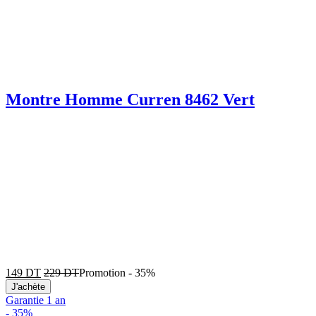
Montre Homme Curren 8462 Vert
149
DT
229
DT
Promotion
-
35%
J'achète
Garantie 1 an
-
35%