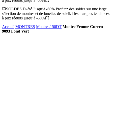
à prix réduits jusqu’à -60%💥
💥SOLDES D\'été Jusqu’à -60% Profitez des soldes sur une large
sélection de montres et de lunettes de soleil. Des marques tendances
à prix réduits jusqu’à -60%💥
Accueil
MONTRES
Montre -150DT
Montre Femme Curren
9093 Fond Vert