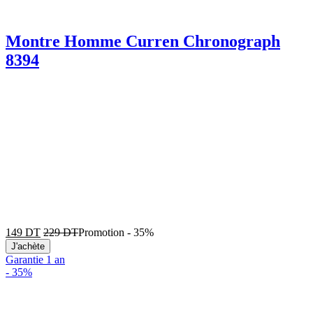
Montre Homme Curren Chronograph
8394
149
DT
229
DT
Promotion
-
35%
J'achète
Garantie 1 an
-
35%