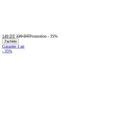
149
DT
229
DT
Promotion
-
35%
J'achète
Garantie 1 an
-
35%