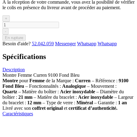
À la réception de votre commande, vous avez la posibilité de vérifier
le colis en présence du livreur avant de procéder au paiement.
+
-
En rupture
Besoin d'aide?
52.042.059
Messenger
Whatsapp
Whatsapp
Spécifications
Description
Montre Femme Curren 9100 Fond Bleu
Montre
pour
Femme
de la Marque :
Curren
– Référence :
9100
Fond Bleu
– Fonctionnalités :
Analogique
– Mouvement :
Quartz
– Matière du boîtier :
Acier inoxydable
– Diamètre du
boîtier :
21 mm
– Matière du bracelet :
Acier inoxydable
– Largeur
du bracelet :
12 mm
– Type de verre :
Minéral
– Garantie :
1 an
Livré avec son
coffret original
et
certificat d’authenticité.
Caractéristiques