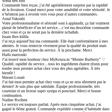
Sonia ben lotfi
Commande bien reçue, j’ai été agréablement surprise par la rapidité
de la livraison. Grand merci pour votre amabilité et votre sériosité. Je
n’hésiterai pas à revenir vers vous pour d’autres commandes.
Amal Yakoubi
Votre professionnalisme et sériosité sont à applaudir, ça fait vraiment
plaisir de bénéficier d’un tel service…c’est ma deuxième commande
chez vous et ça ne serait pas la dernière nchallah.
Issam Ben khlifa
J’ai reçu aujourd’hui ma commande. Elle était conformément à mes
attentes. Je vous remercie vivement pour la qualité du produit mais
aussi pour la perfection du service. À la prochaine. Merci
Haifa marzouki
J’ai trouvé mon bonheur chez MyKenza.tn “Montre Burberry” ♡
Qualité, rapidité du service…tous les ingrédients étaient réunis pour
rendre mon premier achat chez vous des plus agréables. À très
bientôt !
Maram Louati
J’ai fait mon premier achat chez vous et ça ne sera sûrement pas le
dernier! Je suis plus que satisfaite. Équipe professionnelle, très
courtoise et un livreur super sympa et ponctuel. Merci et bonne
continuation.
Nadine Rwihmi
Le service est toujours parfait. Après mon cinquième achat, j’ai
gagné le 6ème gratuit. Commande expédiée comme d’habitude dans