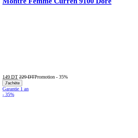
Montre Femme Curren 9100 Doré
149
DT
229
DT
Promotion
-
35%
J'achète
Garantie 1 an
-
35%