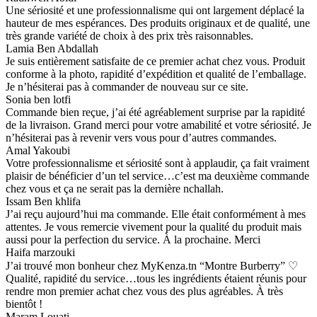
Une sériosité et une professionnalisme qui ont largement déplacé la
hauteur de mes espérances. Des produits originaux et de qualité, une
très grande variété de choix à des prix très raisonnables.
Lamia Ben Abdallah
Je suis entièrement satisfaite de ce premier achat chez vous. Produit
conforme à la photo, rapidité d’expédition et qualité de l’emballage.
Je n’hésiterai pas à commander de nouveau sur ce site.
Sonia ben lotfi
Commande bien reçue, j’ai été agréablement surprise par la rapidité
de la livraison. Grand merci pour votre amabilité et votre sériosité. Je
n’hésiterai pas à revenir vers vous pour d’autres commandes.
Amal Yakoubi
Votre professionnalisme et sériosité sont à applaudir, ça fait vraiment
plaisir de bénéficier d’un tel service…c’est ma deuxième commande
chez vous et ça ne serait pas la dernière nchallah.
Issam Ben khlifa
J’ai reçu aujourd’hui ma commande. Elle était conformément à mes
attentes. Je vous remercie vivement pour la qualité du produit mais
aussi pour la perfection du service. À la prochaine. Merci
Haifa marzouki
J’ai trouvé mon bonheur chez MyKenza.tn “Montre Burberry” ♡
Qualité, rapidité du service…tous les ingrédients étaient réunis pour
rendre mon premier achat chez vous des plus agréables. À très
bientôt !
Maram Louati