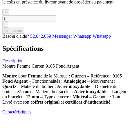
le colis en présence du livreur avant de procéder au paiement.
+
-
En rupture
Besoin d'aide?
52.042.059
Messenger
Whatsapp
Whatsapp
Spécifications
Description
Montre Femme Curren 9105 Fond Argent
Montre
pour
Femme
de la Marque :
Curren
– Référence :
9105
Fond Argent
– Fonctionnalités :
Analogique
– Mouvement :
Quartz
– Matière du boîtier :
Acier inoxydable
– Diamètre du
boîtier :
31 mm
– Matière du bracelet :
Acier inoxydable
– Largeur
du bracelet :
12 mm
– Type de verre :
Minéral
– Garantie :
1 an
Livré avec son
coffret original
et
certificat d’authenticité.
Caractéristiques