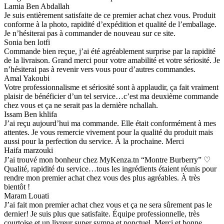
Lamia Ben Abdallah
Je suis entièrement satisfaite de ce premier achat chez vous. Produit
conforme à la photo, rapidité d’expédition et qualité de l’emballage.
Je n’hésiterai pas à commander de nouveau sur ce site.
Sonia ben lotfi
Commande bien reçue, j’ai été agréablement surprise par la rapidité
de la livraison. Grand merci pour votre amabilité et votre sériosité. Je
n’hésiterai pas à revenir vers vous pour d’autres commandes.
Amal Yakoubi
Votre professionnalisme et sériosité sont à applaudir, ça fait vraiment
plaisir de bénéficier d’un tel service…c’est ma deuxième commande
chez vous et ça ne serait pas la dernière nchallah.
Issam Ben khlifa
J’ai reçu aujourd’hui ma commande. Elle était conformément à mes
attentes. Je vous remercie vivement pour la qualité du produit mais
aussi pour la perfection du service. À la prochaine. Merci
Haifa marzouki
J’ai trouvé mon bonheur chez MyKenza.tn “Montre Burberry” ♡
Qualité, rapidité du service…tous les ingrédients étaient réunis pour
rendre mon premier achat chez vous des plus agréables. À très
bientôt !
Maram Louati
J’ai fait mon premier achat chez vous et ça ne sera sûrement pas le
dernier! Je suis plus que satisfaite. Équipe professionnelle, très
courtoise et un livreur super sympa et ponctuel. Merci et bonne