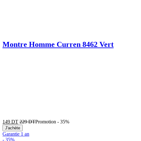
Montre Homme Curren 8462 Vert
149
DT
229
DT
Promotion
-
35%
J'achète
Garantie 1 an
-
35%