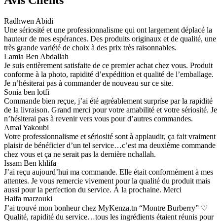
Avis Clients
Radhwen Abidi
Une sériosité et une professionnalisme qui ont largement déplacé la
hauteur de mes espérances. Des produits originaux et de qualité, une
très grande variété de choix à des prix très raisonnables.
Lamia Ben Abdallah
Je suis entièrement satisfaite de ce premier achat chez vous. Produit
conforme à la photo, rapidité d’expédition et qualité de l’emballage.
Je n’hésiterai pas à commander de nouveau sur ce site.
Sonia ben lotfi
Commande bien reçue, j’ai été agréablement surprise par la rapidité
de la livraison. Grand merci pour votre amabilité et votre sériosité. Je
n’hésiterai pas à revenir vers vous pour d’autres commandes.
Amal Yakoubi
Votre professionnalisme et sériosité sont à applaudir, ça fait vraiment
plaisir de bénéficier d’un tel service…c’est ma deuxième commande
chez vous et ça ne serait pas la dernière nchallah.
Issam Ben khlifa
J’ai reçu aujourd’hui ma commande. Elle était conformément à mes
attentes. Je vous remercie vivement pour la qualité du produit mais
aussi pour la perfection du service. À la prochaine. Merci
Haifa marzouki
J’ai trouvé mon bonheur chez MyKenza.tn “Montre Burberry” ♡
Qualité, rapidité du service…tous les ingrédients étaient réunis pour