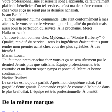
Votre professionnalisme et sériosité sont à applaudir, ça fait vraiment
plaisir de bénéficier d’un tel service…c’est ma deuxième commande
chez vous et ça ne serait pas la dernière nchallah.
Issam Ben khlifa
J’ai reçu aujourd’hui ma commande. Elle était conformément à mes
attentes. Je vous remercie vivement pour la qualité du produit mais
aussi pour la perfection du service. À la prochaine. Merci
Haifa marzouki
J’ai trouvé mon bonheur chez MyKenza.tn “Montre Burberry” ♡
Qualité, rapidité du service…tous les ingrédients étaient réunis pour
rendre mon premier achat chez vous des plus agréables. À très
bientôt !
Maram Louati
J’ai fait mon premier achat chez vous et ça ne sera sûrement pas le
dernier! Je suis plus que satisfaite. Équipe professionnelle, très
courtoise et un livreur super sympa et ponctuel. Merci et bonne
continuation.
Nadine Rwihmi
Le service est toujours parfait. Après mon cinquième achat, j’ai
gagné le 6ème gratuit. Commande expédiée comme d’habitude dans
le plus bref délai. L’équipe est très professionnelle. À bientôt!
De la même marque