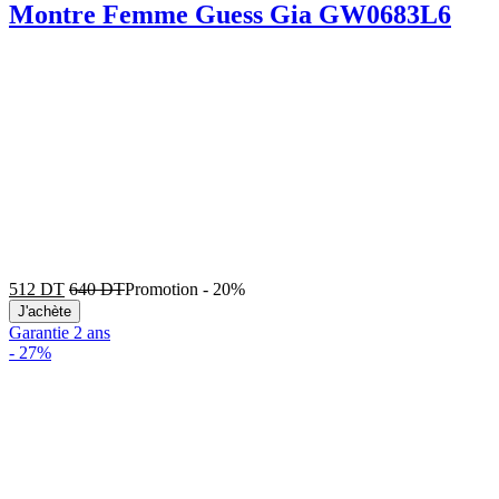
Montre Femme Guess Gia GW0683L6
512
DT
640
DT
Promotion
-
20%
J'achète
Garantie 2 ans
-
27%