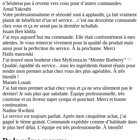
n’hésiterai pas à revenir vers vous pour d’autres commandes.
Amal Yakoubi
Votre professionnalisme et sériosité sont à applaudir, ça fait vraiment
plaisir de bénéficier d’un tel service…c’est ma deuxième commande
chez vous et ça ne serait pas la dernière nchallah.
Issam Ben khlifa
J’ai reçu aujourd’hui ma commande. Elle était conformément à mes
attentes. Je vous remercie vivement pour la qualité du produit mais
aussi pour la perfection du service. À la prochaine. Merci
Haifa marzouki
J’ai trouvé mon bonheur chez MyKenza.tn “Montre Burberry” ♡
Qualité, rapidité du service…tous les ingrédients étaient réunis pour
rendre mon premier achat chez vous des plus agréables. À très
bientôt !
Maram Louati
J’ai fait mon premier achat chez vous et ça ne sera sûrement pas le
dernier! Je suis plus que satisfaite. Équipe professionnelle, très
courtoise et un livreur super sympa et ponctuel. Merci et bonne
continuation.
Nadine Rwihmi
Le service est toujours parfait. Après mon cinquième achat, j’ai
gagné le 6ème gratuit. Commande expédiée comme d’habitude dans
le plus bref délai. L’équipe est très professionnelle. À bientôt!