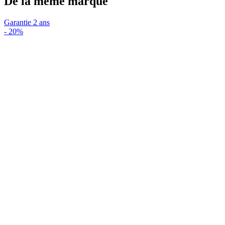
De la même marque
Garantie 2 ans
-
20%