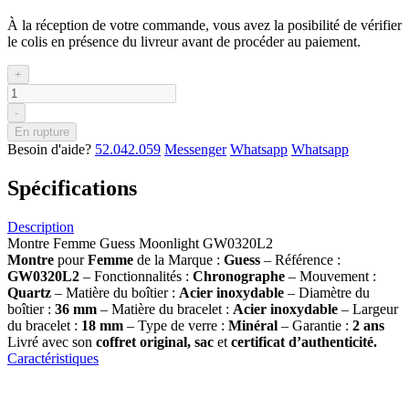
À la réception de votre commande, vous avez la posibilité de vérifier
le colis en présence du livreur avant de procéder au paiement.
+
-
En rupture
Besoin d'aide?
52.042.059
Messenger
Whatsapp
Whatsapp
Spécifications
Description
Montre Femme Guess Moonlight GW0320L2
Montre
pour
Femme
de la Marque :
Guess
– Référence :
GW0320L2
– Fonctionnalités :
Chronographe
– Mouvement :
Quartz
– Matière du boîtier :
Acier inoxydable
– Diamètre du
boîtier :
36
mm
– Matière du bracelet :
Acier inoxydable
– Largeur
du bracelet :
18 mm
– Type de verre :
Minéral
– Garantie :
2 ans
Livré avec son
coffret original, sac
et
certificat d’authenticité.
Caractéristiques