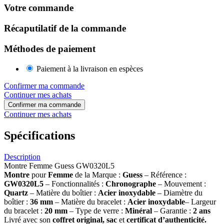
Votre commande
Récaputilatif de la commande
Méthodes de paiement
Paiement à la livraison en espèces
Confirmer ma commande
Continuer mes achats
Confirmer ma commande
Continuer mes achats
Spécifications
Description
Montre Femme Guess GW0320L5
Montre
pour
Femme
de la Marque :
Guess
– Référence :
GW0320L5
– Fonctionnalités :
Chronographe
– Mouvement :
Quartz
– Matière du boîtier :
Acier inoxydable
– Diamètre du
boîtier :
36 mm
– Matière du bracelet :
Acier inoxydable
– Largeur
du bracelet :
20 mm
– Type de verre :
Minéral
– Garantie :
2 ans
Livré avec son
coffret original, sac
et
certificat d’authenticité.