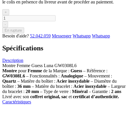
le colis en présence du livreur avant de procéder au paiement.
+
-
En rupture
Besoin d'aide?
52.042.059
Messenger
Whatsapp
Whatsapp
Spécifications
Description
Montre Femme Guess Luna GW0308L6
Montre
pour
Femme
de la Marque :
Guess
– Référence :
GW0308L6
– Fonctionnalités :
Analogique
– Mouvement :
Quartz
– Matière du boîtier :
Acier inoxydable
– Diamètre du
boîtier :
36
mm
– Matière du bracelet :
Acier inoxydable
– Largeur
du bracelet :
20
mm
– Type de verre :
Minéral
– Garantie :
2 ans
Livré avec son
coffret original, sac
et
certificat d’authenticité.
Caractéristiques