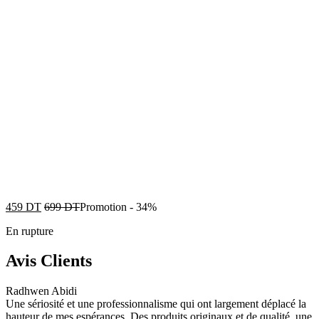
459
DT
699
DT
Promotion
-
34%
En rupture
Avis Clients
Radhwen Abidi
Une sériosité et une professionnalisme qui ont largement déplacé la
hauteur de mes espérances. Des produits originaux et de qualité, une