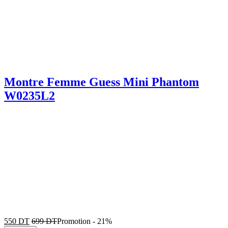
Montre Femme Guess Mini Phantom
W0235L2
550
DT
699
DT
Promotion
-
21%