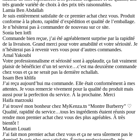
très grande variété de choix à des prix très raisonnables.
Lamia Ben Abdallah
Je suis entièrement satisfaite de ce premier achat chez vous. Produit
conforme à la photo, rapidité d’expédition et qualité de l’emballage.
Je n’hésiterai pas à commander de nouveau sur ce site.
Sonia ben lotfi
Commande bien reçue, j’ai été agréablement surprise par la rapidité
de la livraison. Grand merci pour votre amabilité et votre sériosité. Je
n’hésiterai pas à revenir vers vous pour d’autres commandes.
Amal Yakoubi
Votre professionnalisme et sériosité sont à applaudir, ça fait vraiment
plaisir de bénéficier d’un tel service…c’est ma deuxième commande
chez vous et ça ne serait pas la dernière nchallah.
Issam Ben khlifa
J’ai reçu aujourd’hui ma commande. Elle était conformément à mes
attentes. Je vous remercie vivement pour la qualité du produit mais
aussi pour la perfection du service. À la prochaine. Merci
Haifa marzouki
J’ai trouvé mon bonheur chez MyKenza.tn “Montre Burberry” ♡
Qualité, rapidité du service…tous les ingrédients étaient réunis pour
rendre mon premier achat chez vous des plus agréables. À très
bientôt !
Maram Louati
J’ai fait mon premier achat chez vous et ça ne sera sûrement pas le
dernier! Je suis plus que satisfaite. Équipe professionnelle, très