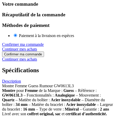
Votre commande
Récaputilatif de la commande
Méthodes de paiement
Paiement à la livraison en espèces
Confirmer ma commande
Continuer mes achats
Confirmer ma commande
Continuer mes achats
Spécifications
Description
Montre Femme Guess Rumour GW0613L3
Montre
pour
Femme
de la Marque :
Guess
– Référence :
GW0613L3
– Fonctionnalités :
Analogique
– Mouvement :
Quartz
– Matière du boîtier :
Acier inoxydable
– Diamètre du
boîtier :
34
mm
– Matière du bracelet :
Acier inoxydable
– Largeur
du bracelet :
16
mm
– Type de verre :
Minéral
– Garantie :
2 ans
Livré avec son
coffret original, sac
et
certificat d’authenticité.