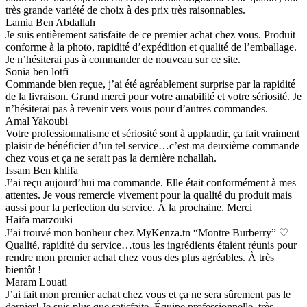
très grande variété de choix à des prix très raisonnables.
Lamia Ben Abdallah
Je suis entièrement satisfaite de ce premier achat chez vous. Produit
conforme à la photo, rapidité d’expédition et qualité de l’emballage.
Je n’hésiterai pas à commander de nouveau sur ce site.
Sonia ben lotfi
Commande bien reçue, j’ai été agréablement surprise par la rapidité
de la livraison. Grand merci pour votre amabilité et votre sériosité. Je
n’hésiterai pas à revenir vers vous pour d’autres commandes.
Amal Yakoubi
Votre professionnalisme et sériosité sont à applaudir, ça fait vraiment
plaisir de bénéficier d’un tel service…c’est ma deuxième commande
chez vous et ça ne serait pas la dernière nchallah.
Issam Ben khlifa
J’ai reçu aujourd’hui ma commande. Elle était conformément à mes
attentes. Je vous remercie vivement pour la qualité du produit mais
aussi pour la perfection du service. À la prochaine. Merci
Haifa marzouki
J’ai trouvé mon bonheur chez MyKenza.tn “Montre Burberry” ♡
Qualité, rapidité du service…tous les ingrédients étaient réunis pour
rendre mon premier achat chez vous des plus agréables. À très
bientôt !
Maram Louati
J’ai fait mon premier achat chez vous et ça ne sera sûrement pas le
dernier! Je suis plus que satisfaite. Équipe professionnelle, très