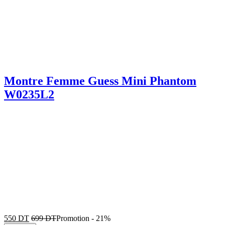
Montre Femme Guess Mini Phantom
W0235L2
550
DT
699
DT
Promotion
-
21%