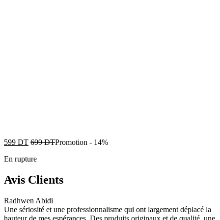
599
DT
699
DT
Promotion
-
14%
En rupture
Avis Clients
Radhwen Abidi
Une sériosité et une professionnalisme qui ont largement déplacé la
hauteur de mes espérances. Des produits originaux et de qualité, une