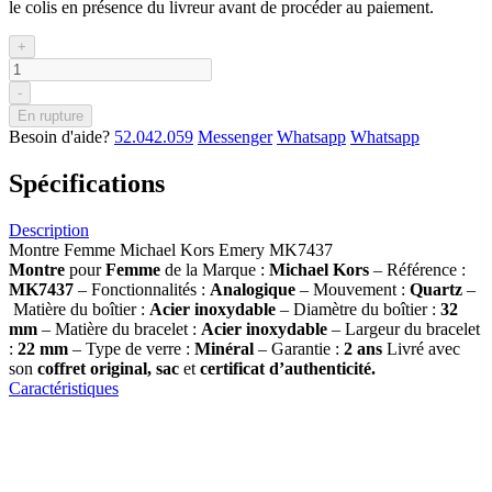
le colis en présence du livreur avant de procéder au paiement.
+
-
En rupture
Besoin d'aide?
52.042.059
Messenger
Whatsapp
Whatsapp
Spécifications
Description
Montre Femme Michael Kors Emery MK7437
Montre
pour
Femme
de la Marque :
Michael Kors
– Référence :
MK7437
– Fonctionnalités :
Analogique
– Mouvement :
Quartz
–
Matière du boîtier :
Acier inoxydable
– Diamètre du boîtier :
32
mm
– Matière du bracelet :
Acier inoxydable
– Largeur du bracelet
:
22 mm
– Type de verre :
Minéral
– Garantie :
2 ans
Livré avec
son
coffret original, sac
et
certificat d’authenticité.
Caractéristiques