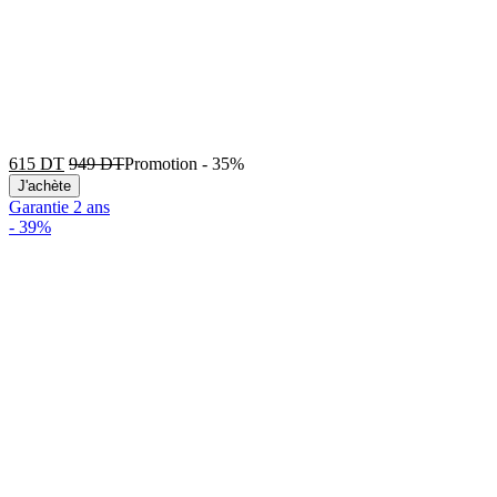
615
DT
949
DT
Promotion
-
35%
J'achète
Garantie 2 ans
-
39%