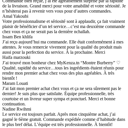
Commande bien reçue, j’ai été agréablement surprise par la rapidité
de la livraison. Grand merci pour votre amabilité et votre sériosité. Je
n’hésiterai pas à revenir vers vous pour d’autres commandes.
Amal Yakoubi
Votre professionnalisme et sériosité sont à applaudir, ça fait vraiment
plaisir de bénéficier d’un tel service…c’est ma deuxième commande
chez vous et ça ne serait pas la dernière nchallah.
Issam Ben khlifa
J’ai reçu aujourd’hui ma commande. Elle était conformément à mes
attentes. Je vous remercie vivement pour la qualité du produit mais
aussi pour la perfection du service. À la prochaine. Merci
Haifa marzouki
J’ai trouvé mon bonheur chez MyKenza.tn “Montre Burberry” ♡
Qualité, rapidité du service…tous les ingrédients étaient réunis pour
rendre mon premier achat chez vous des plus agréables. À très
bientôt !
Maram Louati
J’ai fait mon premier achat chez vous et ça ne sera sûrement pas le
dernier! Je suis plus que satisfaite. Équipe professionnelle, très
courtoise et un livreur super sympa et ponctuel. Merci et bonne
continuation.
Nadine Rwihmi
Le service est toujours parfait. Après mon cinquième achat, j’ai
gagné le 6ème gratuit. Commande expédiée comme d’habitude dans
le plus bref délai. L’équipe est très professionnelle. À bientôt!