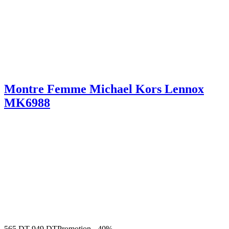
Montre Femme Michael Kors Lennox
MK6988
565
DT
949
DT
Promotion
-
40%