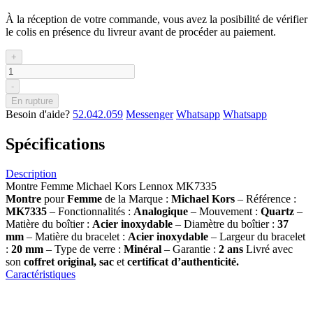
À la réception de votre commande, vous avez la posibilité de vérifier
le colis en présence du livreur avant de procéder au paiement.
+
-
En rupture
Besoin d'aide?
52.042.059
Messenger
Whatsapp
Whatsapp
Spécifications
Description
Montre Femme Michael Kors Lennox MK7335
Montre
pour
Femme
de la Marque :
Michael Kors
– Référence :
MK7335
– Fonctionnalités :
Analogique
– Mouvement :
Quartz
–
Matière du boîtier :
Acier inoxydable
– Diamètre du boîtier :
37
mm
– Matière du bracelet :
Acier inoxydable
– Largeur du bracelet
:
20 mm
– Type de verre :
Minéral
– Garantie :
2 ans
Livré avec
son
coffret original, sac
et
certificat d’authenticité.
Caractéristiques