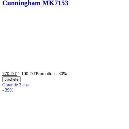
Cunningham MK7153
770
DT
1 100
DT
Promotion
-
30%
J'achète
Garantie 2 ans
-
39%