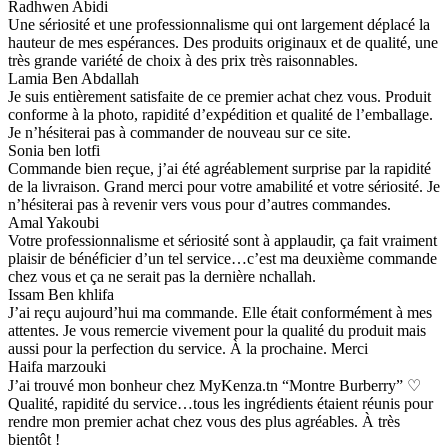
Radhwen Abidi
Une sériosité et une professionnalisme qui ont largement déplacé la
hauteur de mes espérances. Des produits originaux et de qualité, une
très grande variété de choix à des prix très raisonnables.
Lamia Ben Abdallah
Je suis entièrement satisfaite de ce premier achat chez vous. Produit
conforme à la photo, rapidité d’expédition et qualité de l’emballage.
Je n’hésiterai pas à commander de nouveau sur ce site.
Sonia ben lotfi
Commande bien reçue, j’ai été agréablement surprise par la rapidité
de la livraison. Grand merci pour votre amabilité et votre sériosité. Je
n’hésiterai pas à revenir vers vous pour d’autres commandes.
Amal Yakoubi
Votre professionnalisme et sériosité sont à applaudir, ça fait vraiment
plaisir de bénéficier d’un tel service…c’est ma deuxième commande
chez vous et ça ne serait pas la dernière nchallah.
Issam Ben khlifa
J’ai reçu aujourd’hui ma commande. Elle était conformément à mes
attentes. Je vous remercie vivement pour la qualité du produit mais
aussi pour la perfection du service. À la prochaine. Merci
Haifa marzouki
J’ai trouvé mon bonheur chez MyKenza.tn “Montre Burberry” ♡
Qualité, rapidité du service…tous les ingrédients étaient réunis pour
rendre mon premier achat chez vous des plus agréables. À très
bientôt !