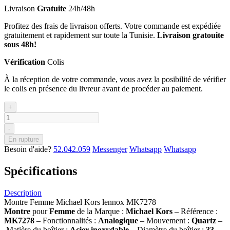
Livraison
Gratuite
24h/48h
Profitez des frais de livraison offerts. Votre commande est expédiée
gratuitement et rapidement sur toute la Tunisie.
Livraison gratouite
sous 48h!
Vérification
Colis
À la réception de votre commande, vous avez la posibilité de vérifier
le colis en présence du livreur avant de procéder au paiement.
+
-
En rupture
Besoin d'aide?
52.042.059
Messenger
Whatsapp
Whatsapp
Spécifications
Description
Montre Femme Michael Kors lennox MK7278
Montre
pour
Femme
de la Marque :
Michael Kors
– Référence :
MK7278
– Fonctionnalités :
Analogique
– Mouvement :
Quartz
–
Matière du boîtier :
Acier inoxydable
– Diamètre du boîtier :
33