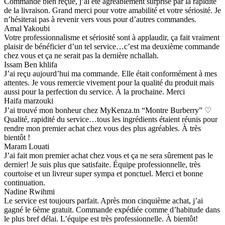
Commande bien reçue, j’ai été agréablement surprise par la rapidité
de la livraison. Grand merci pour votre amabilité et votre sériosité. Je
n’hésiterai pas à revenir vers vous pour d’autres commandes.
Amal Yakoubi
Votre professionnalisme et sériosité sont à applaudir, ça fait vraiment
plaisir de bénéficier d’un tel service…c’est ma deuxième commande
chez vous et ça ne serait pas la dernière nchallah.
Issam Ben khlifa
J’ai reçu aujourd’hui ma commande. Elle était conformément à mes
attentes. Je vous remercie vivement pour la qualité du produit mais
aussi pour la perfection du service. À la prochaine. Merci
Haifa marzouki
J’ai trouvé mon bonheur chez MyKenza.tn “Montre Burberry” ♡
Qualité, rapidité du service…tous les ingrédients étaient réunis pour
rendre mon premier achat chez vous des plus agréables. À très
bientôt !
Maram Louati
J’ai fait mon premier achat chez vous et ça ne sera sûrement pas le
dernier! Je suis plus que satisfaite. Équipe professionnelle, très
courtoise et un livreur super sympa et ponctuel. Merci et bonne
continuation.
Nadine Rwihmi
Le service est toujours parfait. Après mon cinquième achat, j’ai
gagné le 6ème gratuit. Commande expédiée comme d’habitude dans
le plus bref délai. L’équipe est très professionnelle. À bientôt!