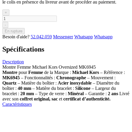
le colis en présence du livreur avant de procéder au paiement.
+
-
En rupture
Besoin d'aide?
52.042.059
Messenger
Whatsapp
Whatsapp
Spécifications
Description
Montre Femme Michael Kors Oversized MK6945
Montre
pour
Femme
de la Marque :
Michael Kors
– Référence :
MK6945
– Fonctionnalités :
Chronographe
– Mouvement :
Quartz
– Matière du boîtier :
Acier inoxydable
– Diamètre du
boîtier :
40 mm
– Matière du bracelet :
Silicone
– Largeur du
bracelet :
20 mm
– Type de verre :
Minéral
– Garantie :
2 ans
Livré
avec son
coffret original, sac
et
certificat d’authenticité.
Caractéristiques