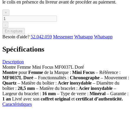
le colis en présence du livreur avant de procéder au paiement.
+
-
En rupture
Besoin d'aide?
52.042.059
Messenger
Whatsapp
Whatsapp
Spécifications
Description
Montre Femme Mini Focus MF0037L Doré
Montre
pour
Femme
de la Marque :
Mini Focus
– Référence :
MF0037L Doré
– Fonctionnalités :
Chronographe
– Mouvement :
Quartz
– Matière du boîtier :
Acier inoxydable
– Diamètre du
boîtier :
28,5 mm
– Matière du bracelet :
Acier inoxydable
–
Largeur du bracelet :
16 mm
– Type de verre :
Minéral
– Garantie :
1 an
Livré avec son
coffret original
et
certificat d’authenticité.
Caractéristiques