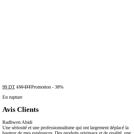
99
DT
159
DT
Promotion
-
38%
En rupture
Avis Clients
Radhwen Abidi
Une sériosité et une professionnalisme qui ont largement déplacé la
hauteur de mes espérances. Des produits originaux et de qualité, une