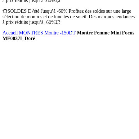
à prix réduits jusqu’à -60%💥
💥SOLDES D\'été Jusqu’à -60% Profitez des soldes sur une large
sélection de montres et de lunettes de soleil. Des marques tendances
à prix réduits jusqu’à -60%💥
Accueil
MONTRES
Montre -150DT
Montre Femme Mini Focus
MF0037L Doré