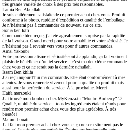
très grande variété de choix à des prix très raisonnables.
Lamia Ben Abdallah
Je suis entièrement satisfaite de ce premier achat chez vous. Produit
conforme à la photo, rapidité d’expédition et qualité de l’emballage.
Je n’hésiterai pas à commander de nouveau sur ce site.
Sonia ben lotfi
Commande bien reçue, j’ai été agréablement surprise par la rapidité
de la livraison. Grand merci pour votre amabilité et votre sériosité. Je
n’hésiterai pas à revenir vers vous pour d’autres commandes.
Amal Yakoubi
Votre professionnalisme et sériosité sont à applaudir, ça fait vraiment
plaisir de bénéficier d’un tel service…c’est ma deuxième commande
chez vous et ça ne serait pas la dernière nchallah.
Issam Ben khlifa
J’ai reçu aujourd’hui ma commande. Elle était conformément à mes
attentes. Je vous remercie vivement pour la qualité du produit mais
aussi pour la perfection du service. À la prochaine. Merci
Haifa marzouki
J’ai trouvé mon bonheur chez MyKenza.tn “Montre Burberry” ♡
Qualité, rapidité du service…tous les ingrédients étaient réunis pour
rendre mon premier achat chez vous des plus agréables. À très
bientôt !
Maram Louati
J’ai fait mon premier achat chez vous et ça ne sera sûrement pas le
dernier! Je suis plus que satisfaite. Équipe professionnelle, très