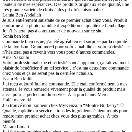
hauteur de mes espérances. Des produits originaux et de qualité, une
très grande variété de choix à des prix très raisonnables.
Lamia Ben Abdallah
Je suis entièrement satisfaite de ce premier achat chez vous. Produit
conforme à la photo, rapidité d’expédition et qualité de l’emballage.
Je n’hésiterai pas à commander de nouveau sur ce site.
Sonia ben lotfi
Commande bien reçue, j’ai été agréablement surprise par la rapidité
de la livraison. Grand merci pour votre amabilité et votre sériosité. Je
n’hésiterai pas à revenir vers vous pour d’autres commandes.
Amal Yakoubi
Votre professionnalisme et sériosité sont à applaudir, ça fait vraiment
plaisir de bénéficier d’un tel service…c’est ma deuxième commande
chez vous et ça ne serait pas la dernière nchallah.
Issam Ben khlifa
J’ai reçu aujourd’hui ma commande. Elle était conformément à mes
attentes. Je vous remercie vivement pour la qualité du produit mais
aussi pour la perfection du service. À la prochaine. Merci
Haifa marzouki
J’ai trouvé mon bonheur chez MyKenza.tn “Montre Burberry” ♡
Qualité, rapidité du service…tous les ingrédients étaient réunis pour
rendre mon premier achat chez vous des plus agréables. À très
bientôt !
Maram Louati
J’ai fait mon premier achat chez vous et ça ne sera sûrement pas le