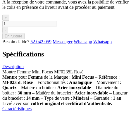
À la réception de votre commande, vous avez la posibilité de vérifier
le colis en présence du livreur avant de procéder au paiement.
+
-
En rupture
Besoin d'aide?
52.042.059
Messenger
Whatsapp
Whatsapp
Spécifications
Description
Montre Femme Mini Focus MF0235L Rosé
Montre
pour
Femme
de la Marque :
Mini Focus
– Référence :
MF0235L Rosé
– Fonctionnalités :
Analogique
– Mouvement :
Quartz
– Matière du boîtier :
Acier inoxydable
– Diamètre du
boîtier :
36 mm
– Matière du bracelet :
Acier inoxydable
– Largeur
du bracelet :
14 mm
– Type de verre :
Minéral
– Garantie :
1 an
Livré avec son
coffret original
et
certificat d’authenticité.
Caractéristiques