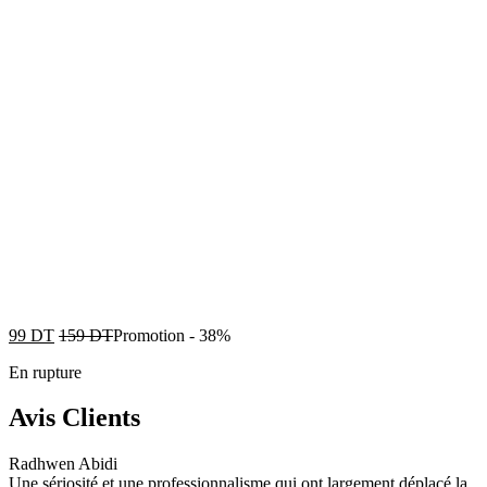
99
DT
159
DT
Promotion
-
38%
En rupture
Avis Clients
Radhwen Abidi
Une sériosité et une professionnalisme qui ont largement déplacé la