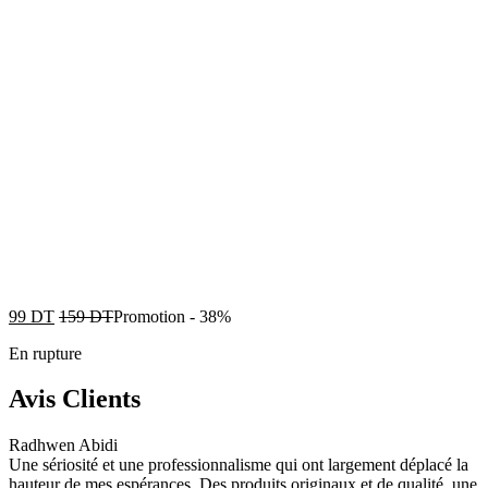
99
DT
159
DT
Promotion
-
38%
En rupture
Avis Clients
Radhwen Abidi
Une sériosité et une professionnalisme qui ont largement déplacé la
hauteur de mes espérances. Des produits originaux et de qualité, une