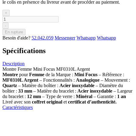
le colis en présence du livreur avant de procéder au paiement.
+
-
En rupture
Besoin d'aide?
52.042.059
Messenger
Whatsapp
Whatsapp
Spécifications
Description
Montre Femme Mini Focus MF0310L Argent
Montre
pour
Femme
de la Marque :
Mini Focus
– Référence :
MF0310L Argent
– Fonctionnalités :
Analogique
– Mouvement :
Quartz
– Matière du boîtier :
Acier inoxydable
– Diamètre du
boîtier :
33 mm
– Matière du bracelet :
Acier inoxydable
– Largeur
du bracelet :
12 mm
– Type de verre :
Minéral
– Garantie :
1 an
Livré avec son
coffret original
et
certificat d’authenticité.
Caractéristiques