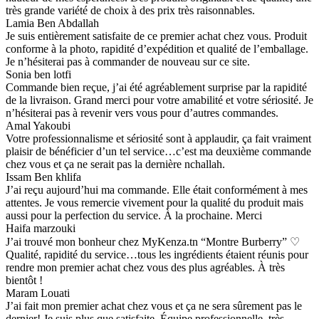
très grande variété de choix à des prix très raisonnables.
Lamia Ben Abdallah
Je suis entièrement satisfaite de ce premier achat chez vous. Produit
conforme à la photo, rapidité d’expédition et qualité de l’emballage.
Je n’hésiterai pas à commander de nouveau sur ce site.
Sonia ben lotfi
Commande bien reçue, j’ai été agréablement surprise par la rapidité
de la livraison. Grand merci pour votre amabilité et votre sériosité. Je
n’hésiterai pas à revenir vers vous pour d’autres commandes.
Amal Yakoubi
Votre professionnalisme et sériosité sont à applaudir, ça fait vraiment
plaisir de bénéficier d’un tel service…c’est ma deuxième commande
chez vous et ça ne serait pas la dernière nchallah.
Issam Ben khlifa
J’ai reçu aujourd’hui ma commande. Elle était conformément à mes
attentes. Je vous remercie vivement pour la qualité du produit mais
aussi pour la perfection du service. À la prochaine. Merci
Haifa marzouki
J’ai trouvé mon bonheur chez MyKenza.tn “Montre Burberry” ♡
Qualité, rapidité du service…tous les ingrédients étaient réunis pour
rendre mon premier achat chez vous des plus agréables. À très
bientôt !
Maram Louati
J’ai fait mon premier achat chez vous et ça ne sera sûrement pas le
dernier! Je suis plus que satisfaite. Équipe professionnelle, très