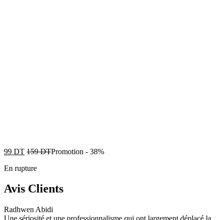
99
DT
159
DT
Promotion
-
38%
En rupture
Avis Clients
Radhwen Abidi
Une sériosité et une professionnalisme qui ont largement déplacé la