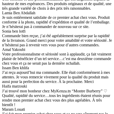
hauteur de mes espérances. Des produits originaux et de qualité, une
très grande variété de choix à des prix très raisonnables.
Lamia Ben Abdallah
Je suis entièrement satisfaite de ce premier achat chez vous. Produit
conforme à la photo, rapidité d’expédition et qualité de l’emballage.
Je n’hésiterai pas à commander de nouveau sur ce site.
Sonia ben lotfi
Commande bien reçue, j’ai été agréablement surprise par la rapidité
de la livraison. Grand merci pour votre amabilité et votre sériosité. Je
n’hésiterai pas à revenir vers vous pour d’autres commandes.
Amal Yakoubi
Votre professionnalisme et sériosité sont à applaudir, ça fait vraiment
plaisir de bénéficier d’un tel service…c’est ma deuxième commande
chez vous et ça ne serait pas la dernière nchallah.
Issam Ben khlifa
J’ai reçu aujourd’hui ma commande. Elle était conformément à mes
attentes. Je vous remercie vivement pour la qualité du produit mais
aussi pour la perfection du service. À la prochaine. Merci
Haifa marzouki
J’ai trouvé mon bonheur chez MyKenza.tn “Montre Burberry” ♡
Qualité, rapidité du service…tous les ingrédients étaient réunis pour
rendre mon premier achat chez vous des plus agréables. À très
bientôt !
Maram Louati
J’ai fait mon premier achat chez vous et ça ne sera sûrement pas le