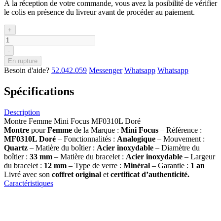
À la réception de votre commande, vous avez la posibilité de vérifier
le colis en présence du livreur avant de procéder au paiement.
+
-
En rupture
Besoin d'aide?
52.042.059
Messenger
Whatsapp
Whatsapp
Spécifications
Description
Montre Femme Mini Focus MF0310L Doré
Montre
pour
Femme
de la Marque :
Mini Focus
– Référence :
MF0310L Doré
– Fonctionnalités :
Analogique
– Mouvement :
Quartz
– Matière du boîtier :
Acier inoxydable
– Diamètre du
boîtier :
33 mm
– Matière du bracelet :
Acier inoxydable
– Largeur
du bracelet :
12 mm
– Type de verre :
Minéral
– Garantie :
1 an
Livré avec son
coffret original
et
certificat d’authenticité.
Caractéristiques