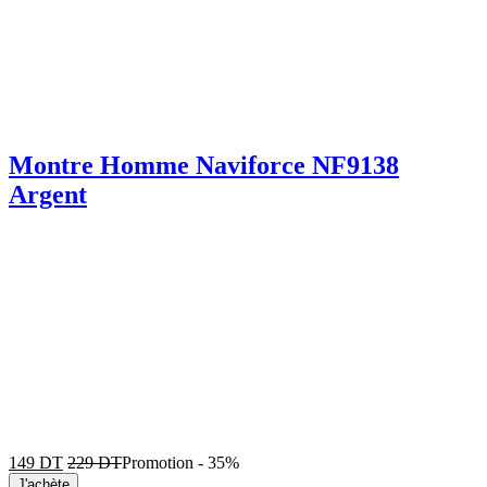
Montre Homme Naviforce NF9138
Argent
149
DT
229
DT
Promotion
-
35%
J'achète