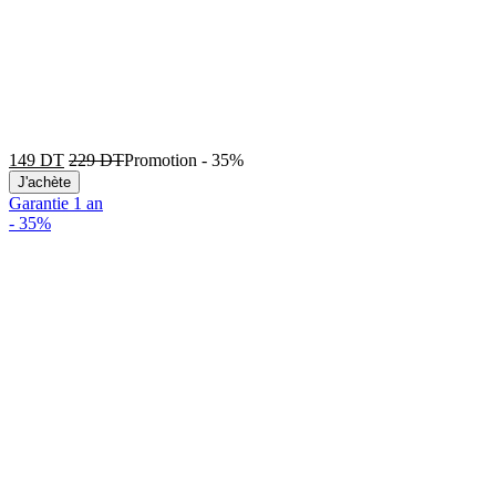
149
DT
229
DT
Promotion
-
35%
J'achète
Garantie 1 an
-
35%