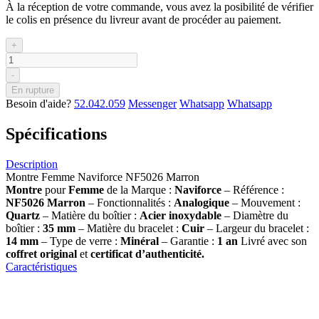
À la réception de votre commande, vous avez la posibilité de vérifier
le colis en présence du livreur avant de procéder au paiement.
+
-
En rupture
Besoin d'aide?
52.042.059
Messenger
Whatsapp
Whatsapp
Spécifications
Description
Montre Femme Naviforce NF5026 Marron
Montre
pour
Femme
de la Marque :
Naviforce
– Référence :
NF5026 Marron
– Fonctionnalités :
Analogique
– Mouvement :
Quartz
– Matière du boîtier :
Acier inoxydable
– Diamètre du
boîtier :
35 mm
– Matière du bracelet :
Cuir
– Largeur du bracelet :
14 mm
– Type de verre :
Minéral
– Garantie :
1 an
Livré avec son
coffret original
et
certificat d’authenticité.
Caractéristiques