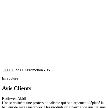
149
DT
229
DT
Promotion
-
35%
En rupture
Avis Clients
Radhwen Abidi
Une sériosité et une professionnalisme qui ont largement déplacé la
hauteur de mes espérances. Des produits originaux et de qualité, une