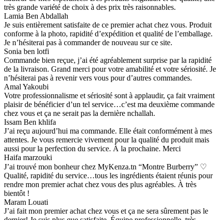
très grande variété de choix à des prix très raisonnables.
Lamia Ben Abdallah
Je suis entièrement satisfaite de ce premier achat chez vous. Produit
conforme à la photo, rapidité d’expédition et qualité de l’emballage.
Je n’hésiterai pas à commander de nouveau sur ce site.
Sonia ben lotfi
Commande bien reçue, j’ai été agréablement surprise par la rapidité
de la livraison. Grand merci pour votre amabilité et votre sériosité. Je
n’hésiterai pas à revenir vers vous pour d’autres commandes.
Amal Yakoubi
Votre professionnalisme et sériosité sont à applaudir, ça fait vraiment
plaisir de bénéficier d’un tel service…c’est ma deuxième commande
chez vous et ça ne serait pas la dernière nchallah.
Issam Ben khlifa
J’ai reçu aujourd’hui ma commande. Elle était conformément à mes
attentes. Je vous remercie vivement pour la qualité du produit mais
aussi pour la perfection du service. À la prochaine. Merci
Haifa marzouki
J’ai trouvé mon bonheur chez MyKenza.tn “Montre Burberry” ♡
Qualité, rapidité du service…tous les ingrédients étaient réunis pour
rendre mon premier achat chez vous des plus agréables. À très
bientôt !
Maram Louati
J’ai fait mon premier achat chez vous et ça ne sera sûrement pas le
dernier! Je suis plus que satisfaite. Équipe professionnelle, très