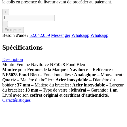
le colis en présence du livreur avant de procéder au paiement.
+
-
En rupture
Besoin d'aide?
52.042.059
Messenger
Whatsapp
Whatsapp
Spécifications
Description
Montre Femme Naviforce NF5028 Fond Bleu
Montre
pour
Femme
de la Marque :
Naviforce
– Référence :
NF5028 Fond Bleu
– Fonctionnalités :
Analogique
– Mouvement :
Quartz
– Matière du boîtier :
Acier inoxydable
– Diamètre du
boîtier :
37 mm
– Matière du bracelet :
Acier inoxydable
– Largeur
du bracelet :
18 mm
– Type de verre :
Minéral
– Garantie :
1 an
Livré avec son
coffret original
et
certificat d’authenticité.
Caractéristiques