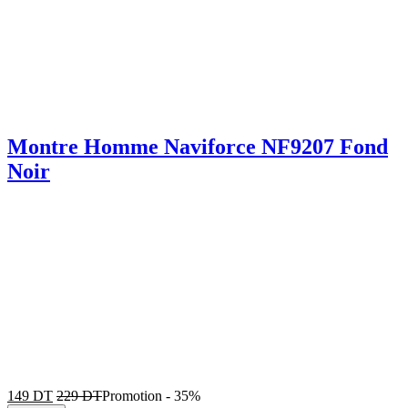
Montre Homme Naviforce NF9207 Fond
Noir
149
DT
229
DT
Promotion
-
35%