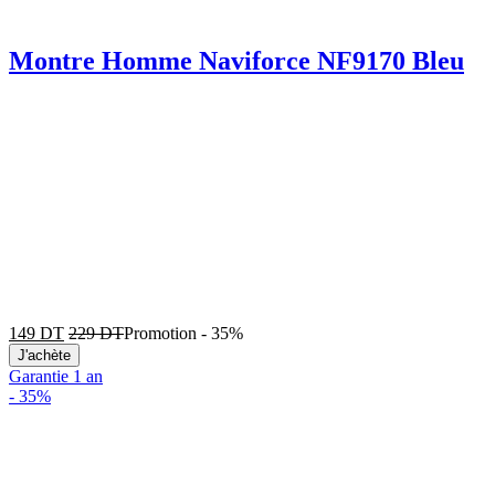
Montre Homme Naviforce NF9170 Bleu
149
DT
229
DT
Promotion
-
35%
J'achète
Garantie 1 an
-
35%