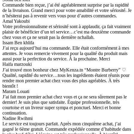
Commande bien reçue, j’ai été agréablement surprise par la rapidité
de la livraison. Grand merci pour votre amabilité et votre sériosité. Je
n’hésiterai pas à revenir vers vous pour d’autres commandes.
Amal Yakoubi
Votre professionnalisme et sériosité sont à applaudir, ça fait vraiment
plaisir de bénéficier d’un tel service…c’est ma deuxième commande
chez vous et ça ne serait pas la dernière nchallah.
Issam Ben khlifa
J’ai reçu aujourd’hui ma commande. Elle était conformément à mes
attentes. Je vous remercie vivement pour la qualité du produit mais
aussi pour la perfection du service. À la prochaine. Merci
Haifa marzouki
J’ai trouvé mon bonheur chez MyKenza.tn “Montre Burberry” ♡
Qualité, rapidité du service…tous les ingrédients étaient réunis pour
rendre mon premier achat chez vous des plus agréables. À très
bientôt !
Maram Louati
J’ai fait mon premier achat chez vous et ça ne sera sûrement pas le
dernier! Je suis plus que satisfaite. Équipe professionnelle, très
courtoise et un livreur super sympa et ponctuel. Merci et bonne
continuation.
Nadine Rwihmi
Le service est toujours parfait. Après mon cinquième achat, j’ai
gagné le 6ème gratuit. Commande expédiée comme d’habitude dans