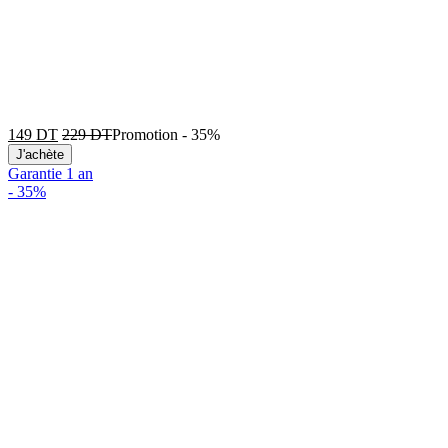
149
DT
229
DT
Promotion
-
35%
J'achète
Garantie 1 an
-
35%