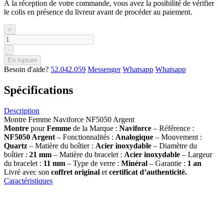
À la réception de votre commande, vous avez la posibilité de vérifier
le colis en présence du livreur avant de procéder au paiement.
+
-
En rupture
Besoin d'aide?
52.042.059
Messenger
Whatsapp
Whatsapp
Spécifications
Description
Montre Femme Naviforce NF5050 Argent
Montre
pour
Femme
de la Marque :
Naviforce
– Référence :
NF5050 Argent
– Fonctionnalités :
Analogique
– Mouvement :
Quartz
– Matière du boîtier :
Acier inoxydable
– Diamètre du
boîtier :
21 mm
– Matière du bracelet :
Acier inoxydable
– Largeur
du bracelet :
11 mm
– Type de verre :
Minéral
– Garantie :
1 an
Livré avec son
coffret original
et
certificat d’authenticité.
Caractéristiques