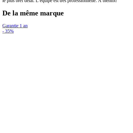
le plus bref délai. L’équipe est très professionnelle. À bientôt!
De la même marque
Garantie 1 an
-
35%