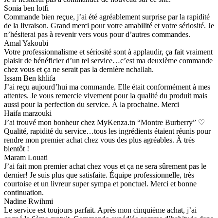
Sonia ben lotfi
Commande bien reçue, j’ai été agréablement surprise par la rapidité
de la livraison. Grand merci pour votre amabilité et votre sériosité. Je
n’hésiterai pas à revenir vers vous pour d’autres commandes.
Amal Yakoubi
Votre professionnalisme et sériosité sont à applaudir, ça fait vraiment
plaisir de bénéficier d’un tel service…c’est ma deuxième commande
chez vous et ça ne serait pas la dernière nchallah.
Issam Ben khlifa
J’ai reçu aujourd’hui ma commande. Elle était conformément à mes
attentes. Je vous remercie vivement pour la qualité du produit mais
aussi pour la perfection du service. À la prochaine. Merci
Haifa marzouki
J’ai trouvé mon bonheur chez MyKenza.tn “Montre Burberry” ♡
Qualité, rapidité du service…tous les ingrédients étaient réunis pour
rendre mon premier achat chez vous des plus agréables. À très
bientôt !
Maram Louati
J’ai fait mon premier achat chez vous et ça ne sera sûrement pas le
dernier! Je suis plus que satisfaite. Équipe professionnelle, très
courtoise et un livreur super sympa et ponctuel. Merci et bonne
continuation.
Nadine Rwihmi
Le service est toujours parfait. Après mon cinquième achat, j’ai