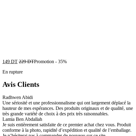
149
DT
229
DT
Promotion
-
35%
En rupture
Avis Clients
Radhwen Abidi
Une sériosité et une professionnalisme qui ont largement déplacé la
hauteur de mes espérances. Des produits originaux et de qualité, une
très grande variété de choix à des prix très raisonnables.
Lamia Ben Abdallah
Je suis entièrement satisfaite de ce premier achat chez vous. Produit
conforme à la photo, rapidité d’expédition et qualité de l’emballage.
Je n’hésiterai pas à commander de nouveau sur ce site.