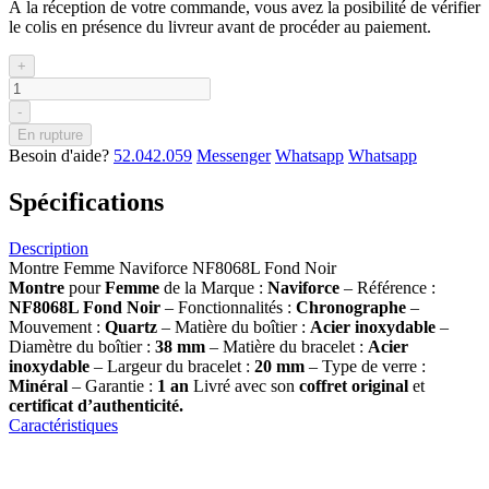
À la réception de votre commande, vous avez la posibilité de vérifier
le colis en présence du livreur avant de procéder au paiement.
+
-
En rupture
Besoin d'aide?
52.042.059
Messenger
Whatsapp
Whatsapp
Spécifications
Description
Montre Femme Naviforce NF8068L Fond Noir
Montre
pour
Femme
de la Marque :
Naviforce
– Référence :
NF8068L Fond Noir
– Fonctionnalités :
Chronographe
–
Mouvement :
Quartz
– Matière du boîtier :
Acier inoxydable
–
Diamètre du boîtier :
38 mm
– Matière du bracelet :
Acier
inoxydable
– Largeur du bracelet :
20 mm
– Type de verre :
Minéral
– Garantie :
1 an
Livré avec son
coffret original
et
certificat d’authenticité.
Caractéristiques