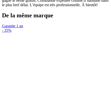
gagné le 6ème gratuit. Commande expédiée comme d’habitude dans
le plus bref délai. L’équipe est très professionnelle. À bientôt!
De la même marque
Garantie 1 an
-
35%