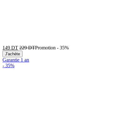
149
DT
229
DT
Promotion
-
35%
J'achète
Garantie 1 an
-
35%