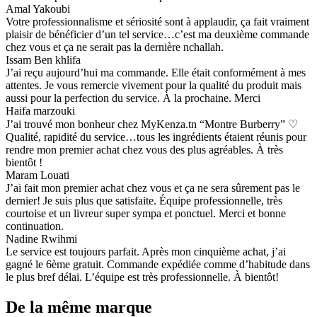
Amal Yakoubi
Votre professionnalisme et sériosité sont à applaudir, ça fait vraiment
plaisir de bénéficier d’un tel service…c’est ma deuxième commande
chez vous et ça ne serait pas la dernière nchallah.
Issam Ben khlifa
J’ai reçu aujourd’hui ma commande. Elle était conformément à mes
attentes. Je vous remercie vivement pour la qualité du produit mais
aussi pour la perfection du service. À la prochaine. Merci
Haifa marzouki
J’ai trouvé mon bonheur chez MyKenza.tn “Montre Burberry” ♡
Qualité, rapidité du service…tous les ingrédients étaient réunis pour
rendre mon premier achat chez vous des plus agréables. À très
bientôt !
Maram Louati
J’ai fait mon premier achat chez vous et ça ne sera sûrement pas le
dernier! Je suis plus que satisfaite. Équipe professionnelle, très
courtoise et un livreur super sympa et ponctuel. Merci et bonne
continuation.
Nadine Rwihmi
Le service est toujours parfait. Après mon cinquième achat, j’ai
gagné le 6ème gratuit. Commande expédiée comme d’habitude dans
le plus bref délai. L’équipe est très professionnelle. À bientôt!
De la même marque