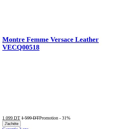
Montre Femme Versace Leather
VECQ00518
1 099
DT
1 599
DT
Promotion
-
31%
J'achète