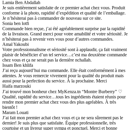
Lamia Ben Abdallah
Je suis entièrement satisfaite de ce premier achat chez vous. Produit
conforme à la photo, rapidité d’expédition et qualité de l’emballage.
Je n’hésiterai pas à commander de nouveau sur ce site.
Sonia ben lotfi
Commande bien reçue, j’ai été agréablement surprise par la rapidité
de la livraison. Grand merci pour votre amabilité et votre sériosité. Je
n’hésiterai pas à revenir vers vous pour d’autres commandes.
Amal Yakoubi
Votre professionnalisme et sériosité sont à applaudir, ça fait vraiment
plaisir de bénéficier d’un tel service…c’est ma deuxième commande
chez vous et ça ne serait pas la dernière nchallah.
Issam Ben khlifa
J’ai reçu aujourd’hui ma commande. Elle était conformément à mes
attentes. Je vous remercie vivement pour la qualité du produit mais
aussi pour la perfection du service. À la prochaine. Merci
Haifa marzouki
J’ai trouvé mon bonheur chez MyKenza.tn “Montre Burberry” ♡
Qualité, rapidité du service…tous les ingrédients étaient réunis pour
rendre mon premier achat chez vous des plus agréables. À très
bientôt !
Maram Louati
J’ai fait mon premier achat chez vous et ça ne sera sûrement pas le
dernier! Je suis plus que satisfaite. Équipe professionnelle, très
courtoise et un livreur super sympa et ponctuel. Merci et bonne