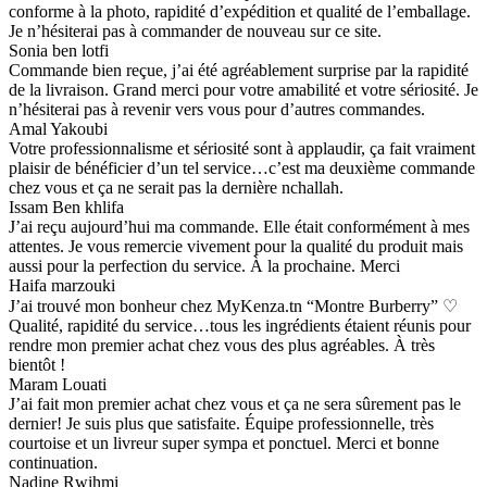
conforme à la photo, rapidité d’expédition et qualité de l’emballage.
Je n’hésiterai pas à commander de nouveau sur ce site.
Sonia ben lotfi
Commande bien reçue, j’ai été agréablement surprise par la rapidité
de la livraison. Grand merci pour votre amabilité et votre sériosité. Je
n’hésiterai pas à revenir vers vous pour d’autres commandes.
Amal Yakoubi
Votre professionnalisme et sériosité sont à applaudir, ça fait vraiment
plaisir de bénéficier d’un tel service…c’est ma deuxième commande
chez vous et ça ne serait pas la dernière nchallah.
Issam Ben khlifa
J’ai reçu aujourd’hui ma commande. Elle était conformément à mes
attentes. Je vous remercie vivement pour la qualité du produit mais
aussi pour la perfection du service. À la prochaine. Merci
Haifa marzouki
J’ai trouvé mon bonheur chez MyKenza.tn “Montre Burberry” ♡
Qualité, rapidité du service…tous les ingrédients étaient réunis pour
rendre mon premier achat chez vous des plus agréables. À très
bientôt !
Maram Louati
J’ai fait mon premier achat chez vous et ça ne sera sûrement pas le
dernier! Je suis plus que satisfaite. Équipe professionnelle, très
courtoise et un livreur super sympa et ponctuel. Merci et bonne
continuation.
Nadine Rwihmi