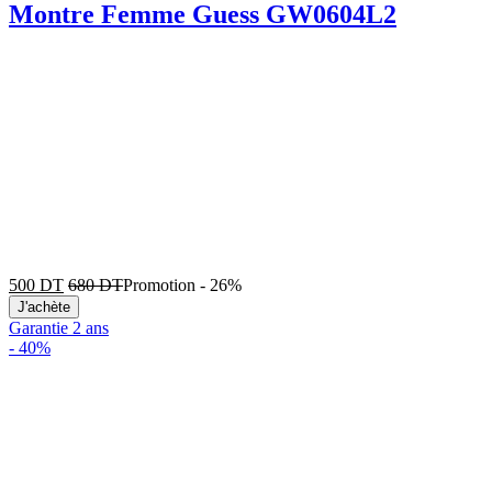
Montre Femme Guess GW0604L2
500
DT
680
DT
Promotion
-
26%
J'achète
Garantie 2 ans
-
40%