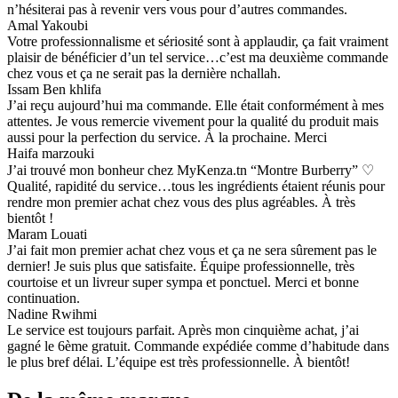
n’hésiterai pas à revenir vers vous pour d’autres commandes.
Amal Yakoubi
Votre professionnalisme et sériosité sont à applaudir, ça fait vraiment
plaisir de bénéficier d’un tel service…c’est ma deuxième commande
chez vous et ça ne serait pas la dernière nchallah.
Issam Ben khlifa
J’ai reçu aujourd’hui ma commande. Elle était conformément à mes
attentes. Je vous remercie vivement pour la qualité du produit mais
aussi pour la perfection du service. À la prochaine. Merci
Haifa marzouki
J’ai trouvé mon bonheur chez MyKenza.tn “Montre Burberry” ♡
Qualité, rapidité du service…tous les ingrédients étaient réunis pour
rendre mon premier achat chez vous des plus agréables. À très
bientôt !
Maram Louati
J’ai fait mon premier achat chez vous et ça ne sera sûrement pas le
dernier! Je suis plus que satisfaite. Équipe professionnelle, très
courtoise et un livreur super sympa et ponctuel. Merci et bonne
continuation.
Nadine Rwihmi
Le service est toujours parfait. Après mon cinquième achat, j’ai
gagné le 6ème gratuit. Commande expédiée comme d’habitude dans
le plus bref délai. L’équipe est très professionnelle. À bientôt!