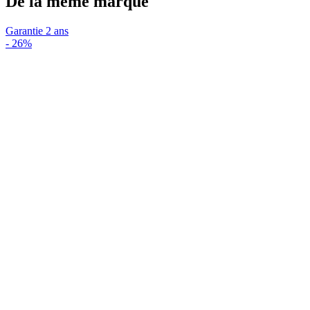
De la même marque
Garantie 2 ans
-
26%