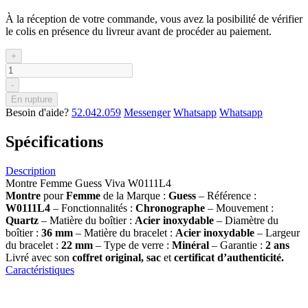
À la réception de votre commande, vous avez la posibilité de vérifier
le colis en présence du livreur avant de procéder au paiement.
+
-
En rupture
Besoin d'aide?
52.042.059
Messenger
Whatsapp
Whatsapp
Spécifications
Description
Montre Femme Guess Viva W0111L4
Montre
pour
Femme
de la Marque :
Guess
– Référence :
W0111L4
– Fonctionnalités :
Chronographe
– Mouvement :
Quartz
– Matière du boîtier :
Acier inoxydable
– Diamètre du
boîtier :
36 mm
– Matière du bracelet :
Acier inoxydable
– Largeur
du bracelet :
22 mm
– Type de verre :
Minéral
– Garantie :
2 ans
Livré avec son
coffret original, sac
et
certificat d’authenticité.
Caractéristiques