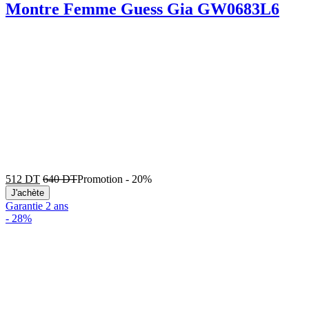
Montre Femme Guess Gia GW0683L6
512
DT
640
DT
Promotion
-
20%
J'achète
Garantie 2 ans
-
28%