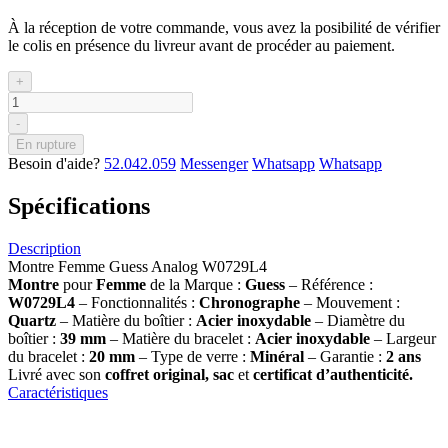
À la réception de votre commande, vous avez la posibilité de vérifier
le colis en présence du livreur avant de procéder au paiement.
+
-
En rupture
Besoin d'aide?
52.042.059
Messenger
Whatsapp
Whatsapp
Spécifications
Description
Montre Femme Guess Analog W0729L4
Montre
pour
Femme
de la Marque :
Guess
– Référence :
W0729L4
– Fonctionnalités :
Chronographe
– Mouvement :
Quartz
– Matière du boîtier :
Acier inoxydable
– Diamètre du
boîtier :
39 mm
– Matière du bracelet :
Acier inoxydable
– Largeur
du bracelet :
20 mm
– Type de verre :
Minéral
– Garantie :
2 ans
Livré avec son
coffret original, sac
et
certificat d’authenticité.
Caractéristiques