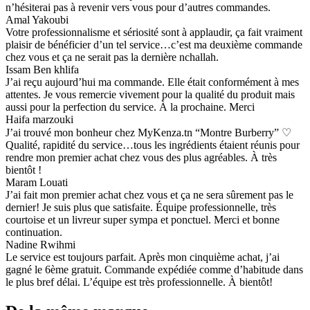
n’hésiterai pas à revenir vers vous pour d’autres commandes.
Amal Yakoubi
Votre professionnalisme et sériosité sont à applaudir, ça fait vraiment
plaisir de bénéficier d’un tel service…c’est ma deuxième commande
chez vous et ça ne serait pas la dernière nchallah.
Issam Ben khlifa
J’ai reçu aujourd’hui ma commande. Elle était conformément à mes
attentes. Je vous remercie vivement pour la qualité du produit mais
aussi pour la perfection du service. À la prochaine. Merci
Haifa marzouki
J’ai trouvé mon bonheur chez MyKenza.tn “Montre Burberry” ♡
Qualité, rapidité du service…tous les ingrédients étaient réunis pour
rendre mon premier achat chez vous des plus agréables. À très
bientôt !
Maram Louati
J’ai fait mon premier achat chez vous et ça ne sera sûrement pas le
dernier! Je suis plus que satisfaite. Équipe professionnelle, très
courtoise et un livreur super sympa et ponctuel. Merci et bonne
continuation.
Nadine Rwihmi
Le service est toujours parfait. Après mon cinquième achat, j’ai
gagné le 6ème gratuit. Commande expédiée comme d’habitude dans
le plus bref délai. L’équipe est très professionnelle. À bientôt!