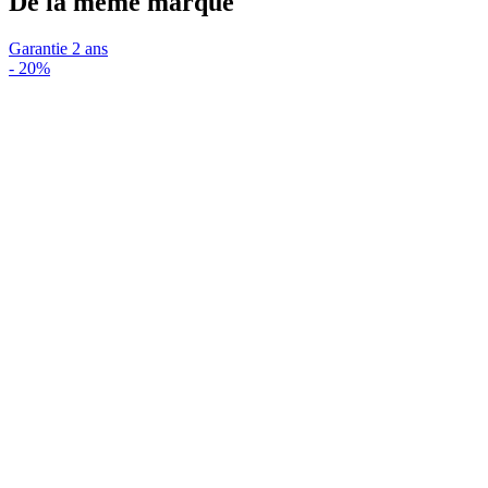
De la même marque
Garantie 2 ans
-
20%