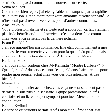
Je n’hésiterai pas à commander de nouveau sur ce site.
Sonia ben lotfi
Commande bien reçue, j’ai été agréablement surprise par la rapidité
de la livraison. Grand merci pour votre amabilité et votre sériosité. Je
n’hésiterai pas à revenir vers vous pour d’autres commandes.
Amal Yakoubi
Votre professionnalisme et sériosité sont à applaudir, ça fait vraiment
plaisir de bénéficier d’un tel service…c’est ma deuxième commande
chez vous et ça ne serait pas la dernière nchallah.
Issam Ben khlifa
J’ai reçu aujourd’hui ma commande. Elle était conformément à mes
attentes. Je vous remercie vivement pour la qualité du produit mais
aussi pour la perfection du service. À la prochaine. Merci
Haifa marzouki
J’ai trouvé mon bonheur chez MyKenza.tn “Montre Burberry” ♡
Qualité, rapidité du service…tous les ingrédients étaient réunis pour
rendre mon premier achat chez vous des plus agréables. À très
bientôt !
Maram Louati
J’ai fait mon premier achat chez vous et ça ne sera sûrement pas le
dernier! Je suis plus que satisfaite. Équipe professionnelle, très
courtoise et un livreur super sympa et ponctuel. Merci et bonne
continuation.
Nadine Rwihmi
Le service est toujours parfait. Après mon cinquième achat, j’ai